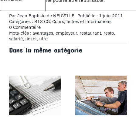
ne pourra être réutilisable.
Par
Jean Baptiste de NEUVILLE
Publié le : 1 juin 2011
Catégories :
BTS CG
,
Cours, fiches et informations
on
0 Commentaire
Fiche
Mots-clés :
avantages
,
employeur
,
restaurant
,
resto
,
N°7
salarié
,
ticket
,
titre
:
Dans la même catégorie
Le
titre
restaurant