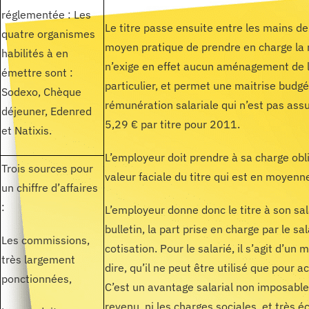
réglementée : Les
Le titre passe ensuite entre les mains de l
quatre organismes
moyen pratique de prendre en charge la r
habilités à en
n’exige en effet aucun aménagement de 
émettre sont :
particulier, et permet une maitrise budgé
Sodexo, Chèque
rémunération salariale qui n’est pas assu
déjeuner, Edenred
5,29 € par titre pour 2011.
et Natixis.
L’employeur doit prendre à sa charge ob
Trois sources pour
valeur faciale du titre qui est en moyenn
un chiffre d’affaires
:
L’employeur donne donc le titre à son sala
bulletin, la part prise en charge par le sa
Les commissions,
cotisation. Pour le salarié, il s’agit d’un
très largement
dire, qu’il ne peut être utilisé que pour 
ponctionnées,
C’est un avantage salarial non imposable, 
revenu, ni les charges sociales, et très 