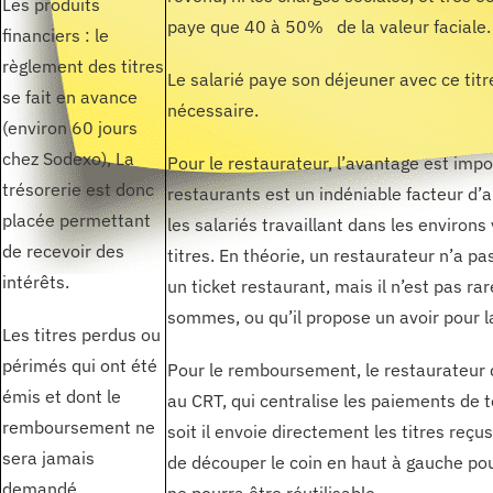
Les produits
paye que 40 à 50% de la valeur faciale.
financiers : le
règlement des titres
Le salarié paye son déjeuner avec ce titr
se fait en avance
nécessaire.
(environ 60 jours
chez Sodexo), La
Pour le restaurateur, l’avantage est impo
trésorerie est donc
restaurants est un indéniable facteur d’a
placée permettant
les salariés travaillant dans les enviro
de recevoir des
titres. En théorie, un restaurateur n’a pa
intérêts.
un ticket restaurant, mais il n’est pas rar
sommes, ou qu’il propose un avoir pour la
Les titres perdus ou
périmés qui ont été
Pour le remboursement, le restaurateur d
émis et dont le
au CRT, qui centralise les paiements de 
remboursement ne
soit il envoie directement les titres reç
sera jamais
de découper le coin en haut à gauche pour 
demandé.