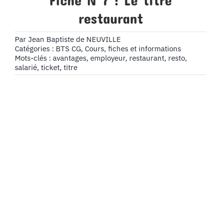
Fiche N°7 : Le titre
restaurant
Par
Jean Baptiste de NEUVILLE
Catégories :
BTS CG
,
Cours, fiches et informations
Mots-clés :
avantages
,
employeur
,
restaurant
,
resto
,
salarié
,
ticket
,
titre