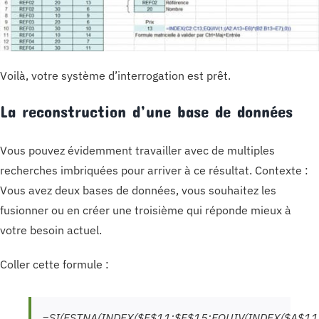
Voilà, votre système d’interrogation est prêt.
La reconstruction d’une base de données
Vous pouvez évidemment travailler avec de multiples
recherches imbriquées pour arriver à ce résultat. Contexte :
Vous avez deux bases de données, vous souhaitez les
fusionner ou en créer une troisième qui réponde mieux à
votre besoin actuel.
Coller cette formule :
=SI(ESTNA(INDEX($F$11:$F$15;EQUIV(INDEX($A$11: