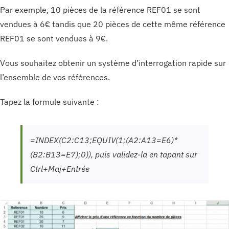
Par exemple, 10 pièces de la référence REF01 se sont
vendues à 6€ tandis que 20 pièces de cette même référence
REF01 se sont vendues à 9€.
Vous souhaitez obtenir un système d’interrogation rapide sur
l’ensemble de vos références.
Tapez la formule suivante :
=INDEX(C2:C13;EQUIV(1;(A2:A13=E6)*
(B2:B13=E7);0)), puis validez-la en tapant sur
Ctrl+Maj+Entrée