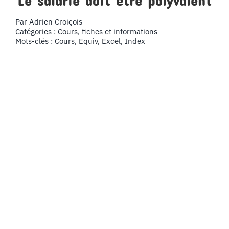
Le salarié doit être polyvalent
Par
Adrien Croiçois
Catégories :
Cours, fiches et informations
Mots-clés :
Cours
,
Equiv
,
Excel
,
Index