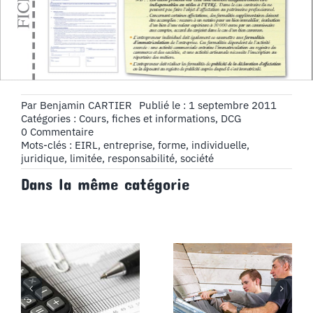
Par
Benjamin CARTIER
Publié le : 1 septembre 2011
Catégories :
Cours, fiches et informations
,
DCG
on
0 Commentaire
Fiche
Mots-clés :
EIRL
,
entreprise
,
forme
,
individuelle
,
N°8
juridique
,
limitée
,
responsabilité
,
société
:
Dans la même catégorie
L’EIRL