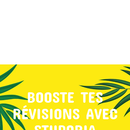
MON COMPTE
PANIER
STUDORIA
BOOSTE TES
RÉVISIONS AVEC
STUDORIA