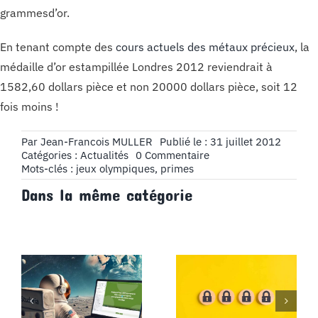
grammesd’or.
En tenant compte des
cours actuels des métaux précieux
, la
médaille d’or estampillée Londres 2012 reviendrait à
1582,60 dollars pièce et non 20000 dollars pièce, soit 12
fois moins !
Par
Jean-Francois MULLER
Publié le : 31 juillet 2012
on
Catégories :
Actualités
0 Commentaire
JO
Mots-clés :
jeux olympiques
,
primes
:
Dans la même catégorie
tant
mieux
si
le
budget
est
dépassé
!