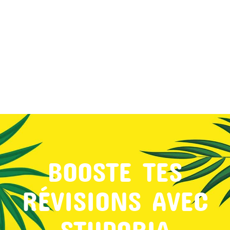
MON COMPTE
PANIER
STUDORIA
BOOSTE TES
RÉVISIONS AVEC
STUDORIA