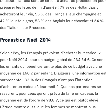
D’ailleurs, la toile sera un circuit d’achat de prédilection pour
préparer les fêtes de fin d’année : 79 % des Hollandais y
achèteront leur vin, 55 % des Français leur champagne et
42 % leur foie gras, 58 % des Anglais leur chocolat et 64 %
des Italiens leur Prosecco.
Pronostics Noël 2014
Selon eBay, les Français prévoient d’acheter huit cadeaux
pour Noël 2014, pour un budget global de 234,34 €. Ce sont
les enfants qui bénéficieront le plus de ce budget avec une
moyenne de 160 € par enfant. D’ailleurs, une information est
surprenante : 32 % des Français n’ont pas l’intention
d’acheter un cadeau à leur moitié. Que nos partenaires se
rassurent, pour ceux qui ont prévu de faire un cadeau, la
moyenne est de l’ordre de 98,8 €, ce qui est plutôt élevé.
L’étude montre aussi que les femmes se montrent plus