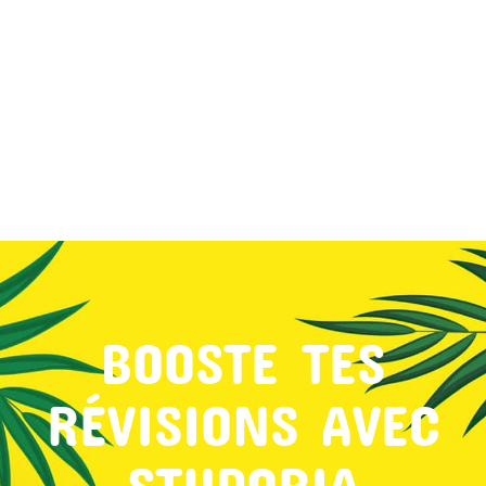
MON COMPTE
PANIER
STUDORIA
BOOSTE TES
RÉVISIONS AVEC
STUDORIA