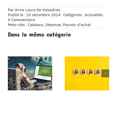
Par
Anne Laure De Voissières
Publié le : 22 décembre 2014
Catégories :
Actualités
on
0 Commentaire
La
Mots-clés :
Cadeaux
,
Dépense
,
Pouvoir d'achat
dépense
Dans la même catégorie
annuelle
des
Français
en
cadeaux