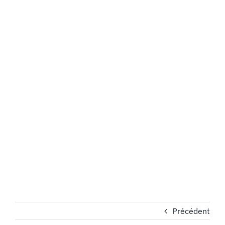
MON COMPTE
PANIER
STUDORIA
Précédent