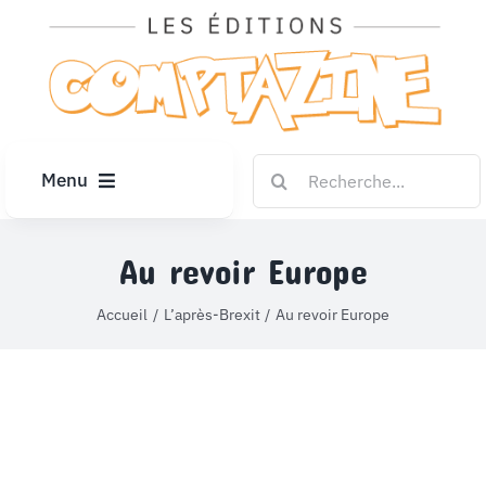
Passer
au
contenu
Rechercher:
Menu
ACCUEIL
Au revoir Europe
ARTICLES
Accueil
L’après-Brexit
Au revoir Europe
DIPLÔMES
LE KIOSQUE