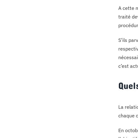
A cette 
traité de
procédur
S’ils par
respecti
nécessai
c’est ac
Quel
La relati
chaque 
En octob