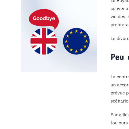
Le Royau
convenu 
vie des 
profitera
Le divorc
Peu 
La contr
un accord
prévue p
scénario
Par aill
toujours