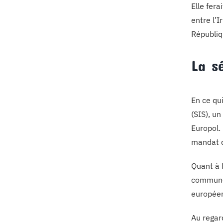
Elle fer
entre l’I
Républiq
La s
En ce qu
(SIS), un
Europol.
mandat d
Quant à 
commune,
européen
Au regar