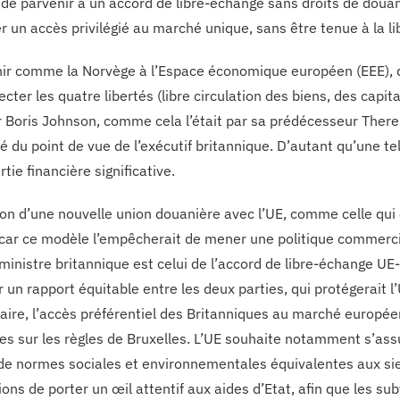
if de parvenir à un accord de libre-échange sans droits de doua
r un accès privilégié au marché unique, sans être tenue à la li
ir comme la Norvège à l’Espace économique européen (EEE), qu
cter les quatre libertés (libre circulation des biens, des capi
r Boris Johnson, comme cela l’était par sa prédécesseur There
vé du point de vue de l’exécutif britannique. D’autant qu’une 
tie financière significative.
ion d’une nouvelle union douanière avec l’UE, comme celle qui 
car ce modèle l’empêcherait de mener une politique commerci
ministre britannique est celui de l’accord de libre-échange UE-
r un rapport équitable entre les deux parties, qui protégerait
faire, l’accès préférentiel des Britanniques au marché europée
es sur les règles de Bruxelles. L’UE souhaite notamment s’as
e normes sociales et environnementales équivalentes aux sie
ons de porter un œil attentif aux aides d’Etat, afin que les su