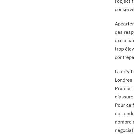
l’object
conserve
Apparten
des respe
exclu pa
trop éle
contrepar
La créat
Londres 
Premier 
d’assure
Pour ce 
de Londr
nombre d
négociati