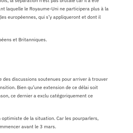
s, la séparation n’est pas brutale car il a été
t laquelle le Royaume-Uni ne participera plus à la
les européennes, qui s’y appliqueront et dont il
opéens et Britanniques.
 des discussions soutenues pour arriver à trouver
ansition. Bien qu’une extension de ce délai soit
nson, ce dernier a exclu catégoriquement ce
optimiste de la situation. Car les pourparlers,
commencer avant le 3 mars.