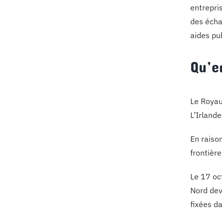
entrepri
des écha
aides pu
Qu’e
Le Royaum
L’Irland
En raison
frontièr
Le 17 oc
Nord dev
fixées d