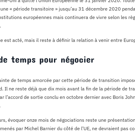
me-Uni a quitté l’Union Européenne le 31 janvier 2020. Toutefoi
une « période transitoire » jusqu’au 31 décembre 2020 pendan
institutions européennes mais continuera de vivre selon les règ
.
e est acté, mais il reste à définir la relation à venir entre Eur
de temps pour négocier
ainte de temps amorcée par cette période de transition impose
. Il ne reste déjà que dix mois avant la fin de la période de tr
ar l’accord de sortie conclu en octobre dernier avec Boris Joh
.
eurs, évoquer onze mois de négociations reste une présentation 
 menés par Michel Barnier du côté de l’UE, ne devraient pas 