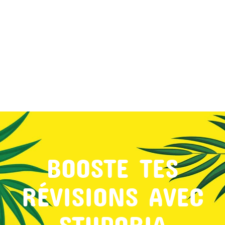
MON COMPTE
PANIER
STUDORIA
BOOSTE TES
RÉVISIONS AVEC
STUDORIA