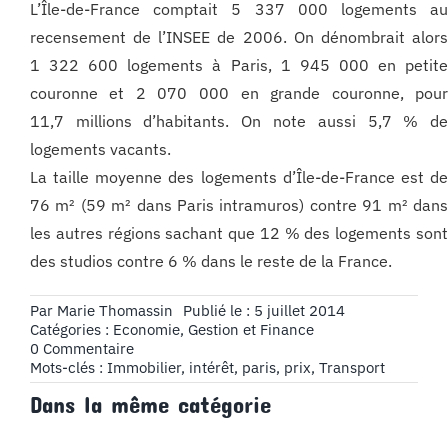
L’Île-de-France comptait 5 337 000 logements a
recensement de l’INSEE de 2006. On dénombrait alor
1 322 600 logements à Paris, 1 945 000 en petit
couronne et 2 070 000 en grande couronne, pou
11,7 millions d’habitants. On note aussi 5,7 % d
logements vacants.
La taille moyenne des logements d’Île-de-France est d
76 m² (59 m² dans Paris intramuros) contre 91 m² dan
les autres régions sachant que 12 % des logements son
des studios contre 6 % dans le reste de la France.
Par
Marie Thomassin
Publié le : 5 juillet 2014
Catégories :
Economie, Gestion et Finance
on
0 Commentaire
Le
Mots-clés :
Immobilier
,
intérêt
,
paris
,
prix
,
Transport
prix
Dans la même catégorie
de
l’immobilier