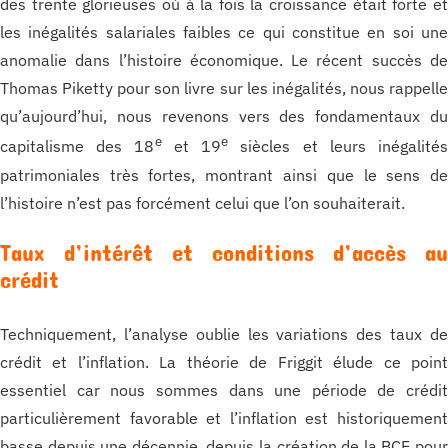
des trente glorieuses où à la fois la croissance était forte e
les inégalités salariales faibles ce qui constitue en soi un
anomalie dans l’histoire économique. Le récent succès d
Thomas Piketty pour son livre sur les inégalités, nous rappell
qu’aujourd’hui, nous revenons vers des fondamentaux d
e
e
capitalisme des 18
et 19
siècles et leurs inégalité
patrimoniales très fortes, montrant ainsi que le sens d
l’histoire n’est pas forcément celui que l’on souhaiterait.
Taux d’intérêt et conditions d’accès a
crédit
Techniquement, l’analyse oublie les variations des taux d
crédit et l’inflation. La théorie de Friggit élude ce poin
essentiel car nous sommes dans une période de crédi
particulièrement favorable et l’inflation est historiquemen
basse depuis une décennie, depuis la création de la BCE pou