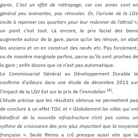
gares. C’est un effet de rattrapage, car ces zones sont e
général peu avenantes, pas rénovées. Or, l’arrivée de la LG
incite à repenser ces quartiers pour leur redonner de l’attrait
»
un point c’est tout. Là encore, le prix facial des bien
augmente autour de la gare, parce qu’on les rénove, on aba
les anciens et on en construit des neufs etc. Pas forcément
ou de manière marginale parfois, parce qu’ils sont proches d
la gare ; enfin disons que ce n’est pas automatique.
Le Commissariat Général au Développement Durable l
confirme d’ailleurs dans une étude de décembre 2011 su
(4)
l’impact de la LGV Est sur le prix de l’immobilier
.
L’étude précise que les résultats obtenus ne permettent pa
de conclure à un effet TGV, et «
Globalement les villes qui on
bénéficié de la nouvelle infrastructure n’ont pas connu u
rythme de croissance des prix plus important que la moyenn
française
». Seule Reims a crû presque aussi vite que l