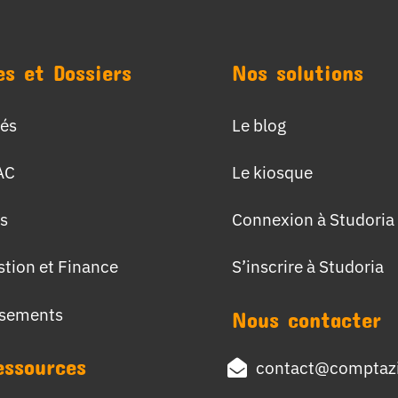
es et Dossiers
Nos solutions
tés
Le blog
AC
Le kiosque
s
Connexion à Studoria
stion et Finance
S’inscrire à Studoria
ssements
Nous contacter
essources
contact@comptazi