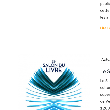
publi
cette
les a
Lire L
Actua
Le S
Le Sa
cultu
super
de Ve
1200 