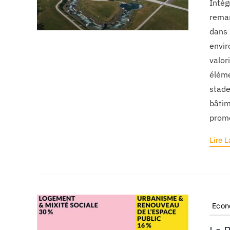
Intég
remar
dans 
envir
valor
éléme
stade
bâtim
prom
Lire L
Econ