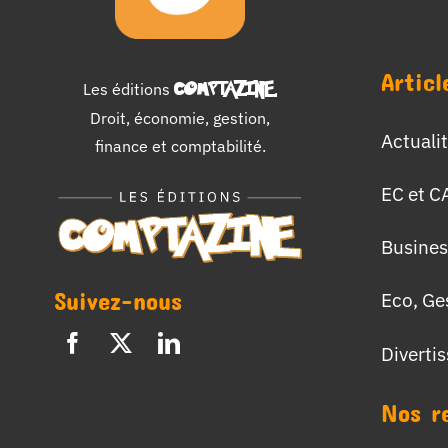
Articl
Les éditions
COMPTAZINE
.
Droit, économie, gestion,
Actuali
finance et comptabilité.
EC et C
Busines
Suivez-nous
Eco, Ge
Diverti
Nos r