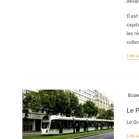
devan
Il es
capit
les r
colle
Lire L
Econ
Le P
Le Gr
Lire L