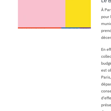
Le 
À Par
pour 
munic
prend
déce
En ef
colle
budgé
est o
Paris
dépar
conse
d'eff
prése