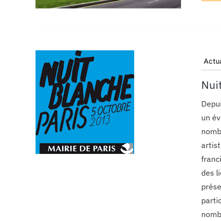
Actua
Nui
Depui
un év
nombr
artis
franc
des l
prése
parti
nombr