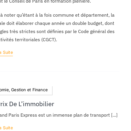
t le Conseil de Paris en formation plénière.
t à noter qu’étant à la fois commune et département, la
ale doit élaborer chaque année un double budget, dont
ègles très strictes sont définies par le Code général des
ctivités territoriales (CGCT).
a Suite
omie, Gestion et Finance
rix De L’immobilier
and Paris Express est un immense plan de transport [...]
a Suite