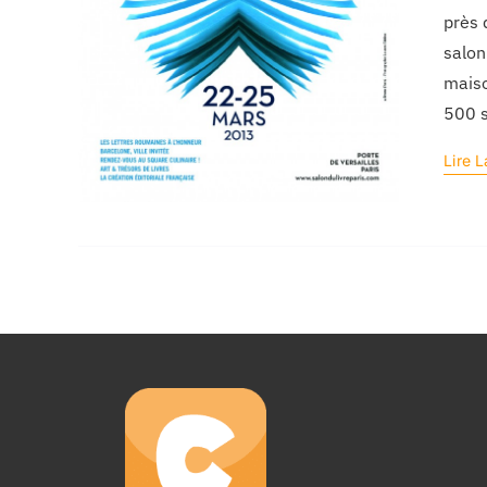
près 
salon
maiso
500 s
Lire L