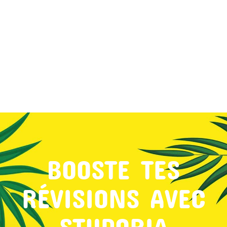
MON COMPTE
PANIER
STUDORIA
BOOSTE TES
RÉVISIONS AVEC
STUDORIA