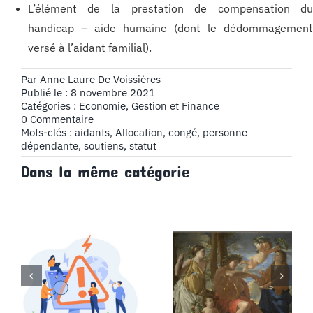
L’élément de la prestation de compensation d
handicap – aide humaine (dont le dédommagemen
versé à l’aidant familial).
Par
Anne Laure De Voissières
Publié le : 8 novembre 2021
Catégories :
Economie, Gestion et Finance
on
0 Commentaire
Les
Mots-clés :
aidants
,
Allocation
,
congé
,
personne
aidants
dépendante
,
soutiens
,
statut
Dans la même catégorie