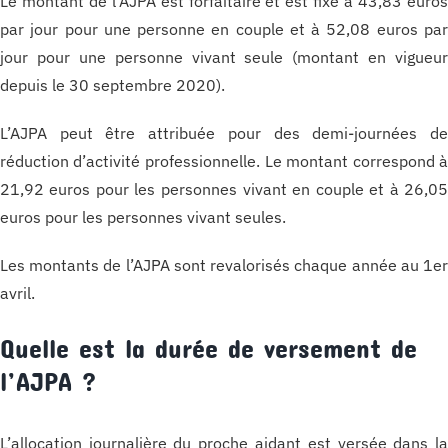
Le montant de l’AJPA est forfaitaire et est fixé à 43,83 euro
par jour pour une personne en couple et à 52,08 euros pa
jour pour une personne vivant seule (montant en vigueu
depuis le 30 septembre 2020).
L’AJPA peut être attribuée pour des demi-journées d
réduction d’activité professionnelle. Le montant correspond 
21,92 euros pour les personnes vivant en couple et à 26,0
euros pour les personnes vivant seules.
Les montants de l’AJPA sont revalorisés chaque année au 1e
avril.
Quelle est la durée de versement de
l’AJPA ?
L’allocation journalière du proche aidant est versée dans l