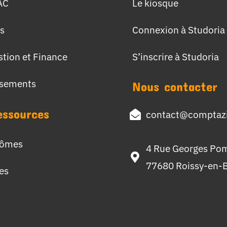
AC
Le kiosque
s
Connexion à Studoria
stion et Finance
S’inscrire à Studoria
ssements
Nous contacter
essources
contact@comptazi
lômes
4 Rue Georges Po
77680 Roissy-en-B
hes