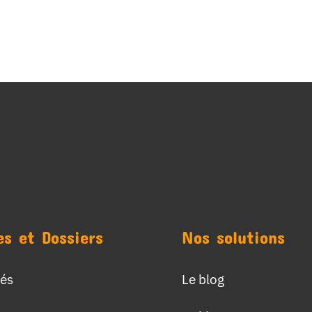
es et Dossiers
Nos solutions
tés
Le blog