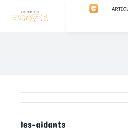
Passer
ARTIC
au
contenu
les-aidants