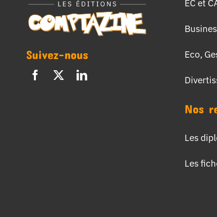
EC et C
Busines
Suivez-nous
Eco, Ge
Diverti
Nos r
Les dip
Les fic