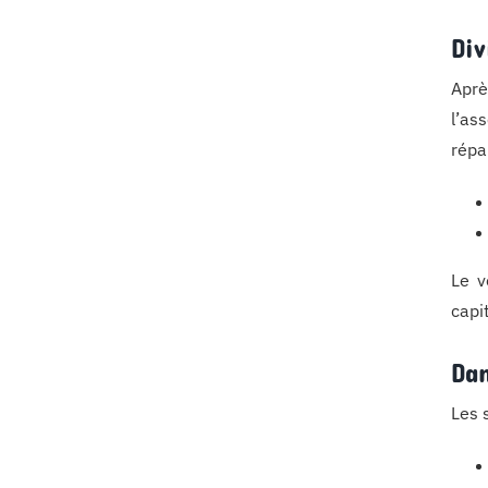
Div
Aprè
l’as
répa
Le v
capi
Dan
Les 