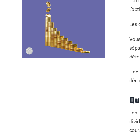
L’ar
l’op
Les 
Vous
sépa
déte
Une 
déci
Qu
Les 
divi
cour