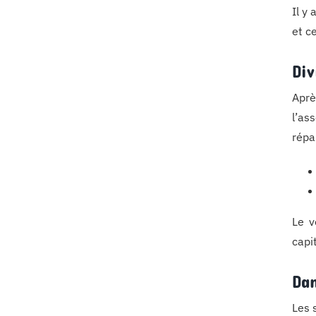
Il y
et c
Div
Aprè
l’as
répa
Le v
capi
Dan
Les 