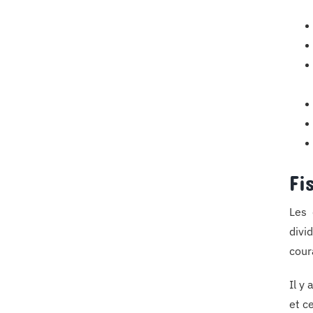
Fi
Les 
divi
cour
Il y
et c