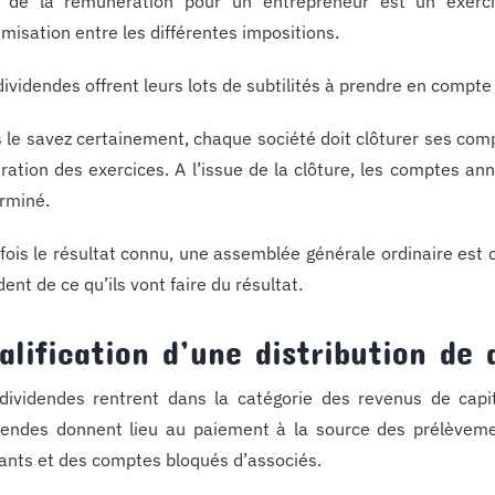
t de la rémunération pour un entrepreneur est un exercice
timisation entre les différentes impositions.
dividendes offrent leurs lots de subtilités à prendre en compte 
 le savez certainement, chaque société doit clôturer ses com
ration des exercices. A l’issue de la clôture, les comptes annu
rminé.
fois le résultat connu, une assemblée générale ordinaire est 
dent de ce qu’ils vont faire du résultat.
alification d’une distribution de 
dividendes rentrent dans la catégorie des revenus de capit
dendes donnent lieu au paiement à la source des prélèvem
ants et des comptes bloqués d’associés.