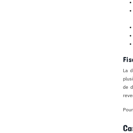
Fis
La d
plus
de d
reve
Pour
Ca