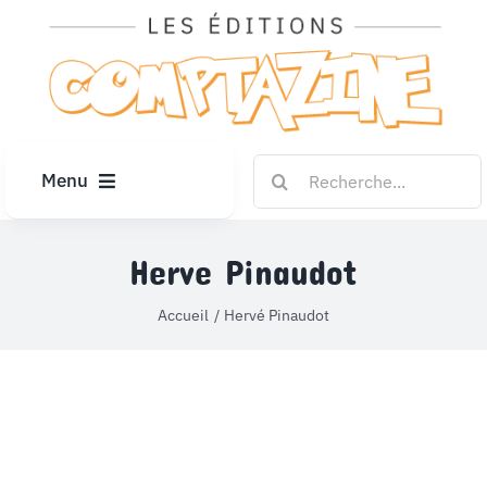
Passer
au
contenu
Rechercher:
Menu
ACCUEIL
Herve Pinaudot
ARTICLES
Accueil
Hervé Pinaudot
DIPLÔMES
LE KIOSQUE