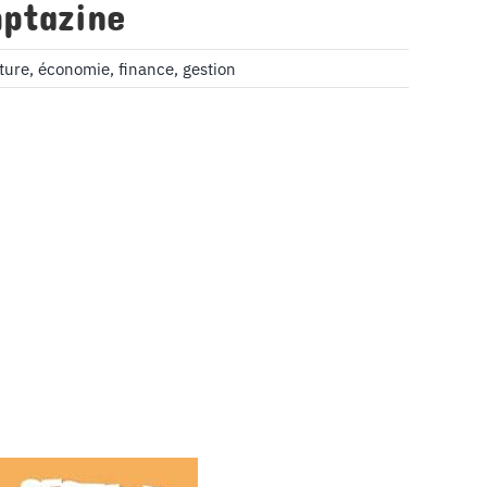
mptazine
ture
,
économie
,
finance
,
gestion