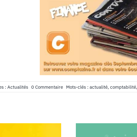
on
es :
Actualités
0 Commentaire
Mots-clés :
actualité
,
comptabilité
Nouvelles
sections
ouvertes
sur
Comptazine