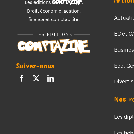
Les éditions
COMPTAZINE
.
Droit, économie, gestion,
Actuali
finance et comptabilité.
EC et C
Busines
Suivez-nous
Eco, Ge
Diverti
Nos r
Les dip
Les fic