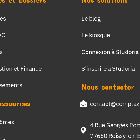
tés
Le blog
AC
Le kiosque
s
Connexion à Studoria
stion et Finance
S’inscrire à Studoria
ssements
Nous contacter
essources
contact@comptazi
lômes
4 Rue Georges Po
77680 Roissy-en-B
hes