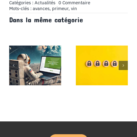
on
Catégories :
Actualités
0 Commentaire
Placements
Mots-clés :
avances
,
primeur
,
vin
en
Dans la même catégorie
vin
primeur
:
quand
suis-
je
propriétaire
et
comment
comptabiliser
?