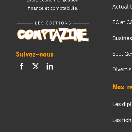
Actuali
finance et comptabilité.
EC et C
Busines
Suivez-nous
Eco, Ge
Diverti
Nos r
Les dip
Les fic