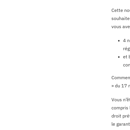
Cette no
souhaite
vous ave
4 n
rég
et 
con
Commenço
» du 17 m
Vous n’ê
compris 
droit pré
le garant