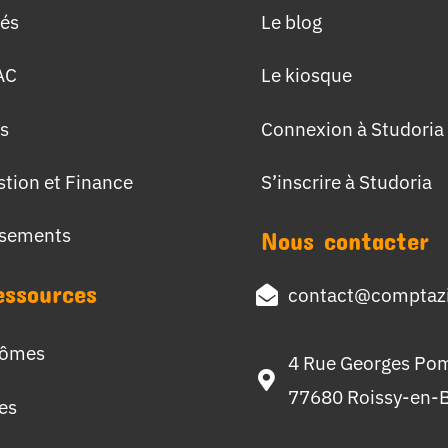
tés
Le blog
AC
Le kiosque
s
Connexion à Studoria
stion et Finance
S’inscrire à Studoria
ssements
Nous contacter
essources
contact@comptazi
lômes
4 Rue Georges Po
77680 Roissy-en-B
hes