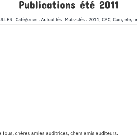
Publications été 2011
MULLER
Catégories :
Actualités
Mots-clés :
2011
,
CAC
,
Coin
,
été
,
n
à tous, chères amies auditrices, chers amis auditeurs.