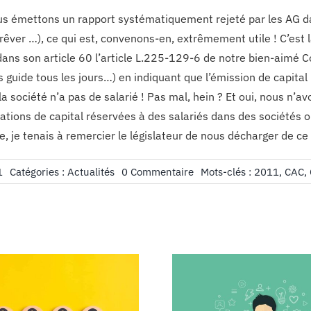
s émettons un rapport systématiquement rejeté par les AG dan
rêver …), ce qui est, convenons-en, extrêmement utile ! C’est là
dans son article 60 l’article L.225-129-6 de notre bien-aimé
s guide tous les jours…) en indiquant que l’émission de capital
la société n’a pas de salarié ! Pas mal, hein ? Et oui, nous n’a
tions de capital réservées à des salariés dans des sociétés où
, je tenais à remercier le législateur de nous décharger de ce 
on
1
Catégories :
Actualités
0 Commentaire
Mots-clés :
2011
,
CAC
,
Publications
été
2011