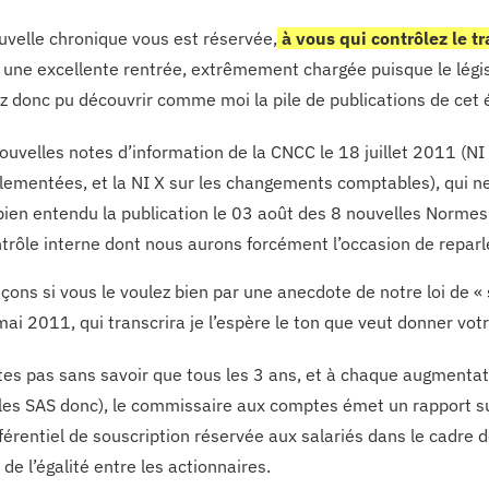
uvelle chronique vous est réservée,
à vous qui contrôlez le tr
 une excellente rentrée, extrêmement chargée puisque le légis
z donc pu découvrir comme moi la pile de publications de cet é
ouvelles notes d’information de la CNCC le 18 juillet 2011 (NI 
lementées, et la NI X sur les changements comptables), qui n
bien entendu la publication le 03 août des 8 nouvelles Normes
trôle interne dont nous aurons forcément l’occasion de reparl
ns si vous le voulez bien par une anecdote de notre loi de « si
ai 2011, qui transcrira je l’espère le ton que veut donner votr
tes pas sans savoir que tous les 3 ans, et à chaque augmentati
les SAS donc), le commissaire aux comptes émet un rapport su
férentiel de souscription réservée aux salariés dans le cadre de
 de l’égalité entre les actionnaires.