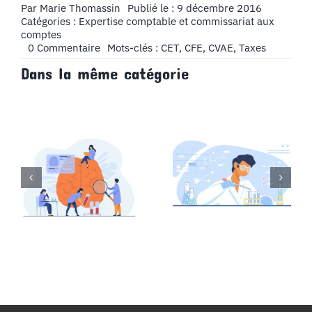
Par
Marie Thomassin
Publié le : 9 décembre 2016
Catégories :
Expertise comptable et commissariat aux
comptes
on
0 Commentaire
Mots-clés :
CET
,
CFE
,
CVAE
,
Taxes
Qu’est-
Dans la même catégorie
ce
que
la
CET
et
comment
est-
elle
calculée
?