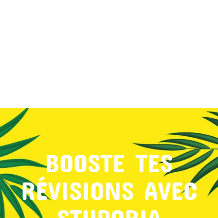
MON COMPTE
PANIER
STUDORIA
BOOSTE TES
RÉVISIONS AVEC
STUDORIA