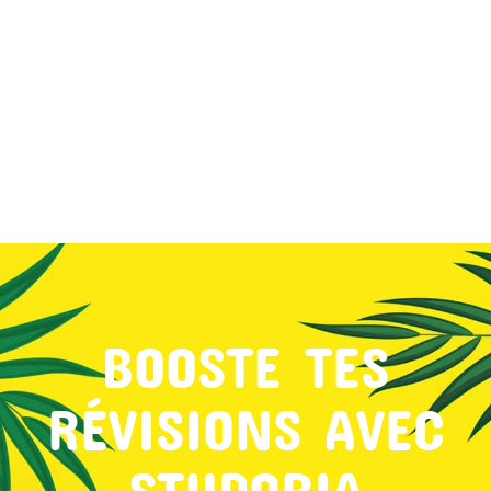
MON COMPTE
PANIER
STUDORIA
BOOSTE TES
RÉVISIONS AVEC
STUDORIA