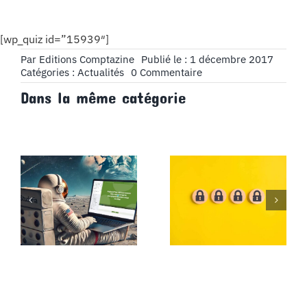
[wp_quiz id=”15939″]
Par
Editions Comptazine
Publié le : 1 décembre 2017
on
Catégories :
Actualités
0 Commentaire
Quiz
Dans la même catégorie
Décembre
2017