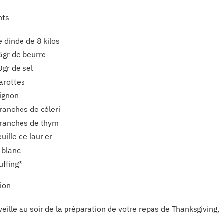
nts
 dinde de 8 kilos
gr de beurre
gr de sel
arottes
ignon
ranches de céleri
ranches de thym
euille de laurier
 blanc
uffing*
ion
veille au soir de la préparation de votre repas de Thanksgiving, 