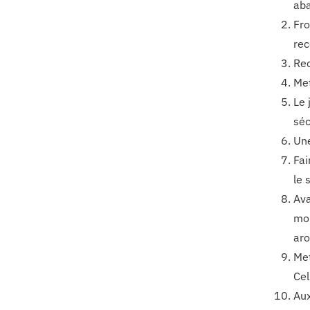
aba
Fro
rec
Rec
Met
Le 
séc
Une
Fai
le 
Ava
mor
aro
Met
Cel
Aux