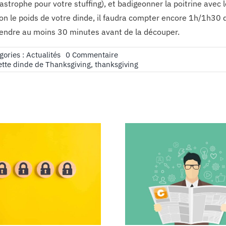
astrophe pour votre stuffing), et badigeonner la poitrine avec
on le poids de votre dinde, il faudra compter encore 1h/1h30 d
endre au moins 30 minutes avant de la découper.
on
gories :
Actualités
0 Commentaire
Recette
tte dinde de Thanksgiving
,
thanksgiving
de
la
dinde
de
Thanksgiving