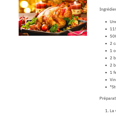
Ingrédie
Une
115
500
2 c
1 o
2 b
2 b
1 f
Vin
*St
Préparat
La 