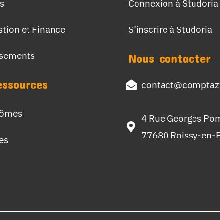
s
Connexion à Studoria
stion et Finance
S’inscrire à Studoria
ssements
Nous contacter
essources
contact@comptazi
lômes
4 Rue Georges Po
77680 Roissy-en-B
hes