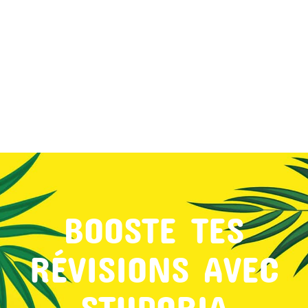
MON COMPTE
PANIER
STUDORIA
BOOSTE TES
RÉVISIONS AVEC
STUDORIA