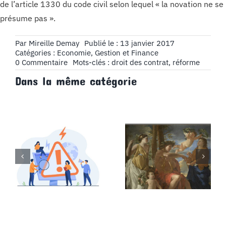
de l’article 1330 du code civil selon lequel « la novation ne se
présume pas ».
Par
Mireille Demay
Publié le : 13 janvier 2017
Catégories :
Economie, Gestion et Finance
on
0 Commentaire
Mots-clés :
droit des contrat
,
réforme
Réforme
Dans la même catégorie
du
droit
des
contrats
–
Le
régime
juridique
de
l’ordonnance