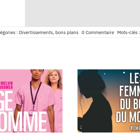
on
égories :
Divertissements, bons plans
0 Commentaire
Mots-clés 
Série
:
Lupin