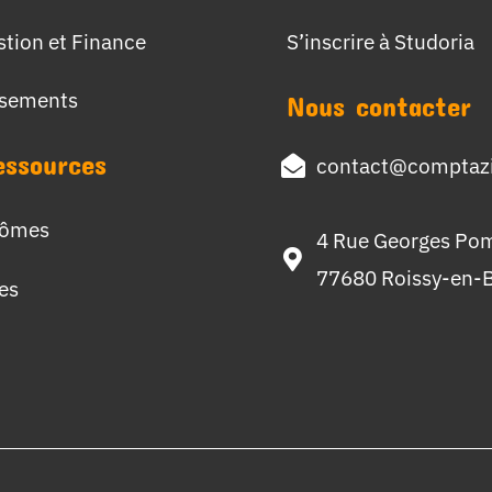
stion et Finance
S’inscrire à Studoria
ssements
Nous contacter
essources
contact@comptazi
lômes
4 Rue Georges Po
77680 Roissy-en-B
hes