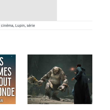
:
cinéma
,
Lupin
,
série