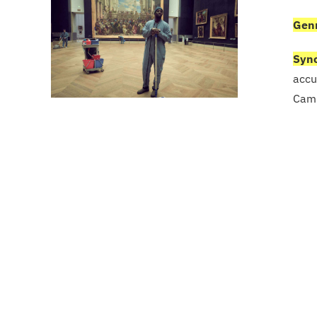
Genr
Syno
accu
Camb