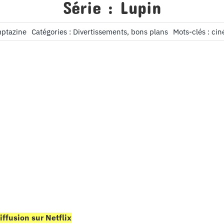
Série : Lupin
mptazine
Catégories :
Divertissements, bons plans
Mots-clés :
cin
iffusion sur Netflix