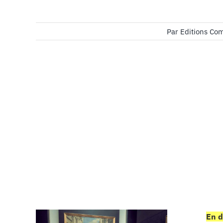
Par
Editions Co
En d