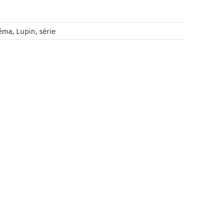
éma
,
Lupin
,
série