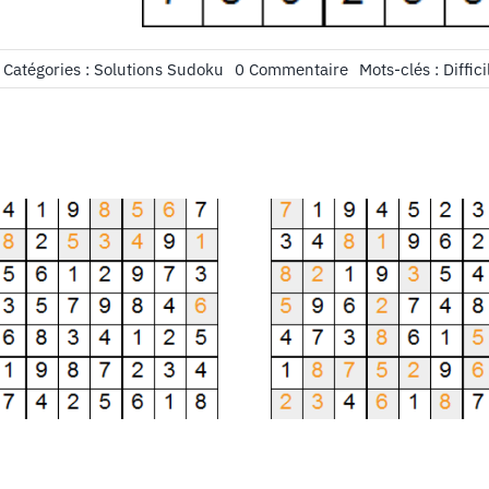
on
Catégories :
Solutions Sudoku
0 Commentaire
Mots-clés :
Diffici
Solution
Sudoku
Difficile
grille
n°43