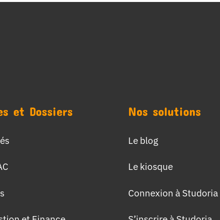
es et Dossiers
Nos solutions
tés
Le blog
AC
Le kiosque
s
Connexion à Studoria
stion et Finance
S’inscrire à Studoria