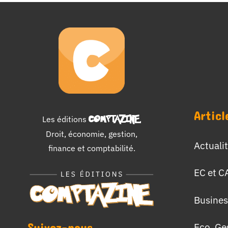
Articl
Les éditions
COMPTAZINE
.
Droit, économie, gestion,
Actuali
finance et comptabilité.
EC et C
Busines
Suivez-nous
Eco, Ge