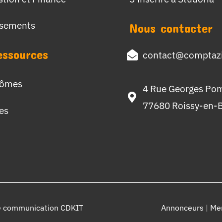
ssements
Nous contacter
essources
contact@comptazi
lômes
4 Rue Georges Po
77680 Roissy-en-B
hes
e communication CDKIT
Annonceurs
|
Men