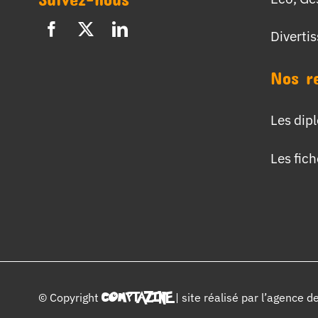
Diverti
Nos r
Les dip
Les fic
© Copyright
COMPTAZINE
| site réalisé par l’
agence d