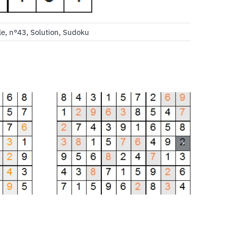
le
,
n°43
,
Solution
,
Sudoku