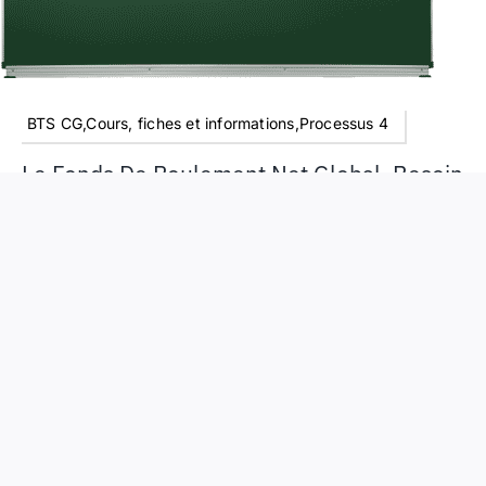
BTS CG,Cours, fiches et informations,Processus 4
Le Fonds De Roulement Net Global, Besoin
En Fonds De Roulement Et Trésorerie
Nette, La Trésorerie Nette – Cours BTS CG
Les entreprises qui réalisent un inventaire en fin
d’exercice comptable doivent ensuite le valoriser et
l’enregistrer en comptabilité. C’est une écriture
d’inventaire passée au moment de l’établissement du
bilan.
Au début de l’exercice comptable, la société présente
des à-nouveaux. Ce report à nouveau est la valorisation