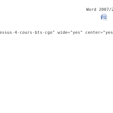
Word 2007/
essus-4-cours-bts-cgo" wide="yes" center="yes