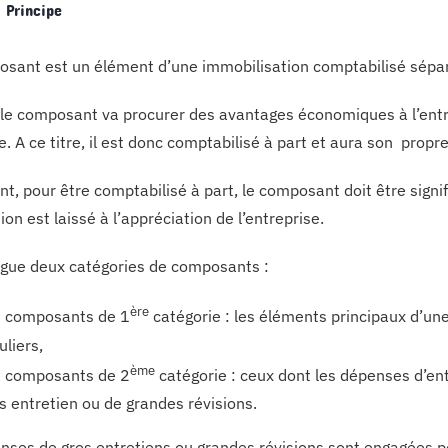
: Principe
sant est un élément d’une immobilisation comptabilisé sépar
, le composant va procurer des avantages économiques à l’entr
e. A ce titre, il est donc comptabilisé à part et aura son prop
, pour être comptabilisé à part, le composant doit être signifi
tion est laissé à l’appréciation de l’entreprise.
ngue deux catégories de composants :
ère
s composants de 1
catégorie : les éléments principaux d’un
uliers,
ème
s composants de 2
catégorie : ceux dont les dépenses d’ent
s entretien ou de grandes révisions.
nses de gros entretiens ou grandes révisions sont engagées po