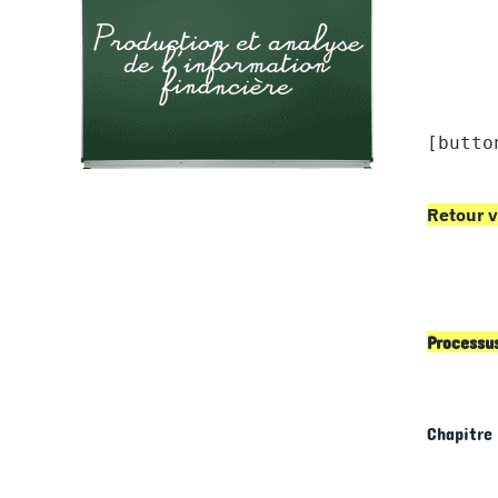
[butto
Retour v
Processu
Chapitre