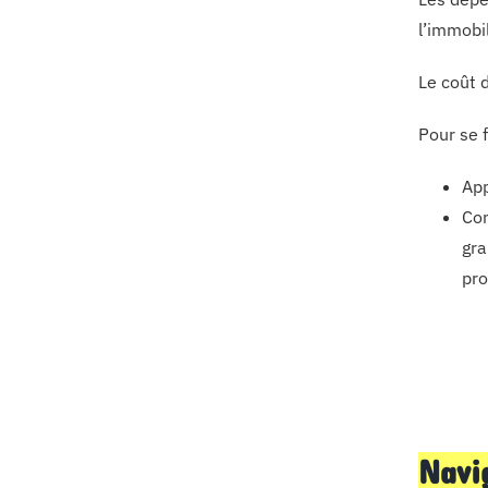
l’immobi
Le coût 
Pour se f
App
Con
gra
pro
Navi