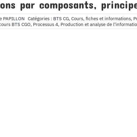
ions par composants, princip
de PAPILLON
Catégories :
BTS CG
,
Cours, fiches et informations
,
P
cours BTS CGO
,
Processus 4
,
Production et analyse de l’informati