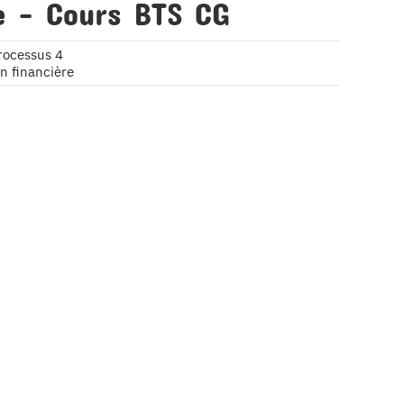
e – Cours BTS CG
rocessus 4
on financière