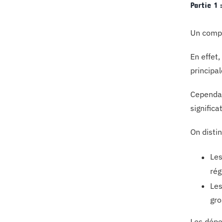
Partie 1 
Un compo
En effet
principal
Cependant
significa
On disti
Le
rég
Le
gro
Les dépe