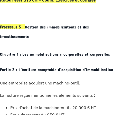
Retour vers BTS CG – Cours, Exercices et Corrigés
Processus 5 :
Gestion des immobilisations et des
investissements
Chapitre 1 : Les immobilisations incorporelles et corporelles
Partie 3 : L’écriture comptable d’acquisition d’immobilisation
Une entreprise acquiert une machine-outil.
La facture reçue mentionne les éléments suivants :
Prix d’achat de la machine-outil : 20 000 € HT
Frais de transport : 950 € HT