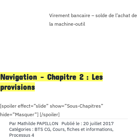
Virement bancaire – solde de l’achat de
la machine-outil
Navigation – Chapitre 2 : Les
provisions
[spoiler effect=”slide” show=”Sous-Chapitres”
hide=”Masquer”] [/spoiler]
Par
Mathilde PAPILLON
Publié le : 20 juillet 2017
Catégories :
BTS CG
,
Cours, fiches et informations
,
Processus 4