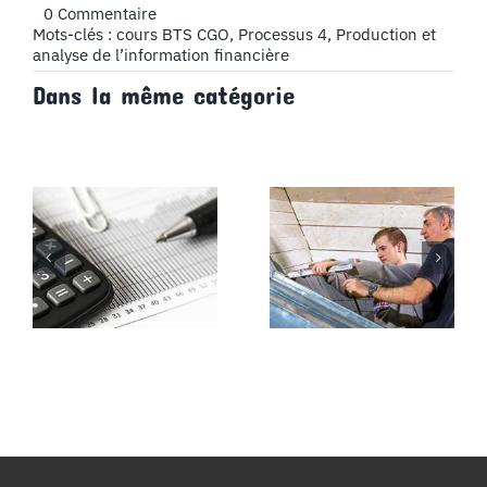
on
0 Commentaire
Immobilisations
Mots-clés :
cours BTS CGO
,
Processus 4
,
Production et
incorporelles
analyse de l’information financière
et
Dans la même catégorie
corporelles,
écriture
comptable
d’acquisition
d’immobilisation
–
Cours
BTS
CG