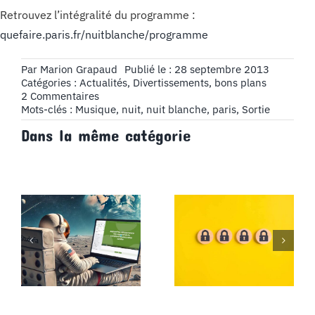
Retrouvez l’intégralité du programme :
quefaire.paris.fr/nuitblanche/programme
Par
Marion Grapaud
Publié le : 28 septembre 2013
Catégories :
Actualités
,
Divertissements, bons plans
on
2 Commentaires
Nuit
Mots-clés :
Musique
,
nuit
,
nuit blanche
,
paris
,
Sortie
Blanche
Dans la même catégorie
2013