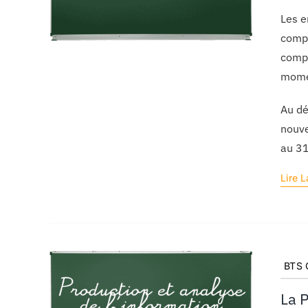
Les e
compt
compt
momen
Au dé
nouve
au 3
Lire L
BTS C
La 