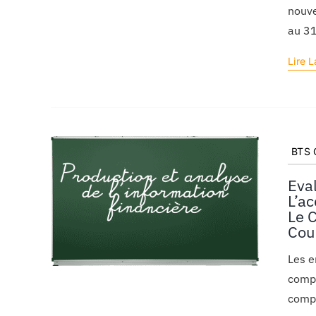
nouve
au 3
Lire L
BTS C
Eva
L’ac
Le 
Cou
Les e
compt
compt