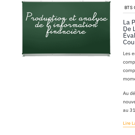
BTS C
La 
De 
Éva
Cou
Les e
compt
compt
momen
Au dé
nouve
au 3
Lire L