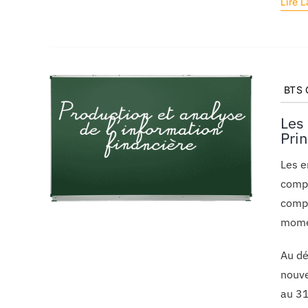
Lire L
BTS C
Les
Pri
Les e
compt
compt
momen
Au dé
nouve
au 3