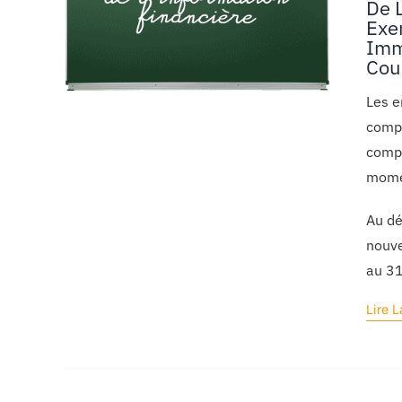
De 
Exe
Imm
Cou
Les e
compt
compt
momen
Au dé
nouve
au 3
Lire L