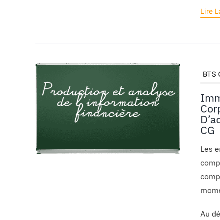
Lire L
BTS C
Imm
Cor
D’a
CG
Les e
compt
compt
momen
Au dé