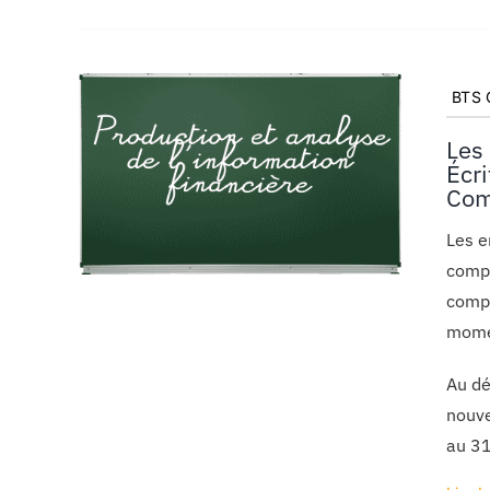
BTS C
Les
Écr
Com
Les e
compt
compt
momen
Au dé
nouve
au 3