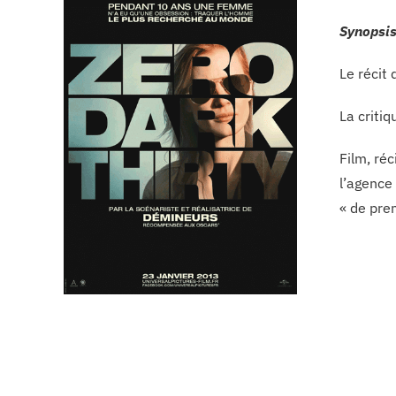
Synopsis
Le récit
La critiq
Film, réc
l’agence
« de pre