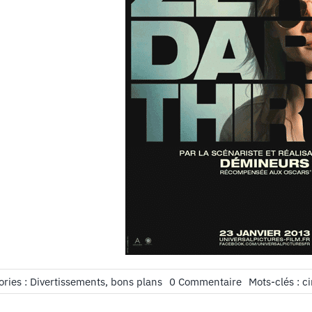
on
ories :
Divertissements, bons plans
0 Commentaire
Mots-clés :
c
Zero
Dark