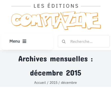
Passer
au
contenu
Rechercher:
Menu
ACCUEIL
Archives mensuelles :
décembre 2015
ARTICLES
Accueil
2015
décembre
DIPLÔMES
LE KIOSQUE