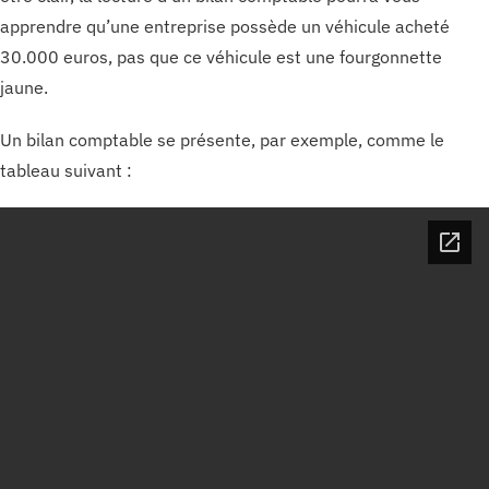
apprendre qu’une entreprise possède un véhicule acheté
30.000 euros, pas que ce véhicule est une fourgonnette
jaune.
Un bilan comptable se présente, par exemple, comme le
tableau suivant :