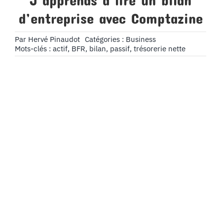
J’apprends à lire un bilan
d’entreprise avec Comptazine
Par
Hervé Pinaudot
Catégories :
Business
Mots-clés :
actif
,
BFR
,
bilan
,
passif
,
trésorerie nette