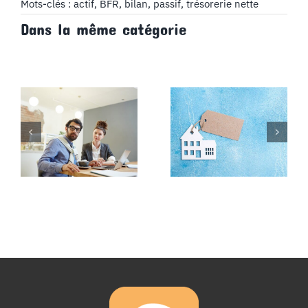
J’apprends
Mots-clés :
actif
,
BFR
,
bilan
,
passif
,
trésorerie nette
à
Dans la même catégorie
lire
un
bilan
d’entreprise
avec
Comptazine