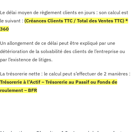
Le délai moyen de règlement clients en jours : son calcul est
le suivant :
(Créances Clients TTC / Total des Ventes TTC) *
360
Un allongement de ce délai peut être expliqué par une
détérioration de la solvabilité des clients de l’entreprise ou
par l’existence de litiges.
La trésorerie nette : le calcul peut s’effectuer de 2 manières :
Trésorerie à l’Actif – Trésorerie au Passif ou Fonds de
roulement – BFR