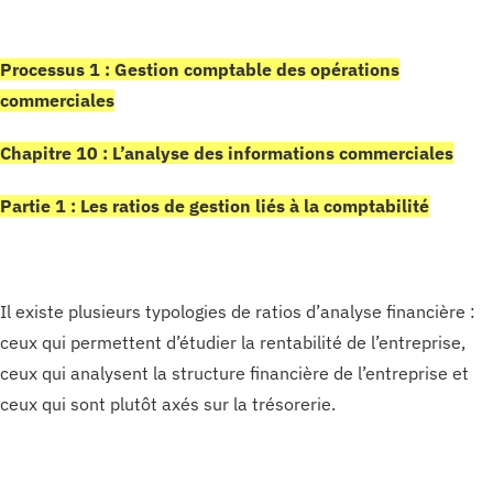
Processus 1 : Gestion comptable des opérations
commerciales
Chapitre 10 : L’analyse des informations commerciales
Partie 1 : Les ratios de gestion liés à la comptabilité
Il existe plusieurs typologies de ratios d’analyse financière :
ceux qui permettent d’étudier la rentabilité de l’entreprise,
ceux qui analysent la structure financière de l’entreprise et
ceux qui sont plutôt axés sur la trésorerie.