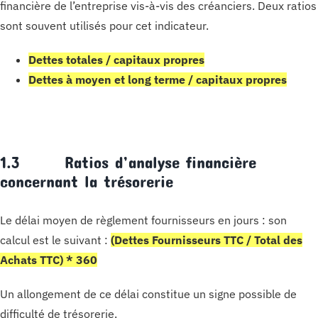
financière de l’entreprise vis-à-vis des créanciers. Deux ratios
sont souvent utilisés pour cet indicateur.
Dettes totales / capitaux propres
Dettes à moyen et long terme / capitaux propres
1.3 Ratios d’analyse financière
concernant la trésorerie
Le délai moyen de règlement fournisseurs en jours : son
calcul est le suivant :
(Dettes Fournisseurs TTC / Total des
Achats TTC) * 360
Un allongement de ce délai constitue un signe possible de
difficulté de trésorerie.