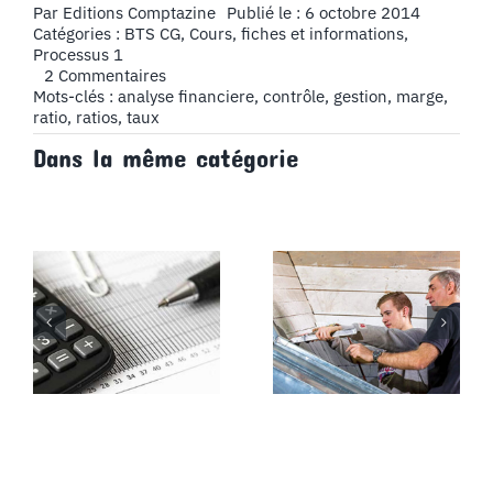
Par
Editions Comptazine
Publié le : 6 octobre 2014
Catégories :
BTS CG
,
Cours, fiches et informations
,
Processus 1
on
2 Commentaires
Chapitre
Mots-clés :
analyse financiere
,
contrôle
,
gestion
,
marge
,
10
ratio
,
ratios
,
taux
:
Dans la même catégorie
L’analyse
des
informations
commerciales,
Partie
1
:
Les
ratios
de
gestion
liés
à
la
comptabilité