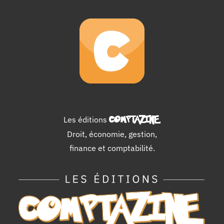
–
Cours
BTS
CG
Les éditions
COMPTAZINE
.
Droit, économie, gestion,
finance et comptabilité.