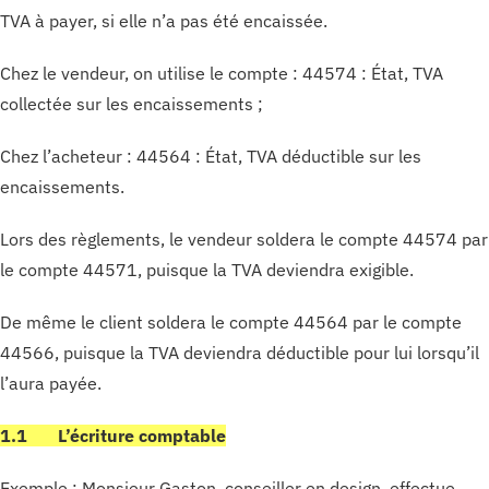
TVA à payer, si elle n’a pas été encaissée.
Chez le vendeur, on utilise le compte : 44574 : État, TVA
collectée sur les encaissements ;
Chez l’acheteur : 44564 : État, TVA déductible sur les
encaissements.
Lors des règlements, le vendeur soldera le compte 44574 par
le compte 44571, puisque la TVA deviendra exigible.
De même le client soldera le compte 44564 par le compte
44566, puisque la TVA deviendra déductible pour lui lorsqu’il
l’aura payée.
1.1 L’écriture comptable
Exemple :
Monsieur Gaston, conseiller en design, effectue