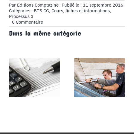
Par
Editions Comptazine
Publié le : 11 septembre 2016
Catégories :
BTS CG
,
Cours, fiches et informations
,
Processus 3
on
0 Commentaire
Chapitre
Dans la même catégorie
2
:
les
regimes
de
la
TVA,
Partie
1
:
la
TVA
sur
les
encaissements
,
écriture
comptable