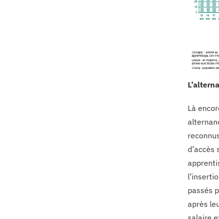
L’altern
Là encor
alternan
reconnus
d’accès s
apprenti
l’insert
passés p
après le
salaire e