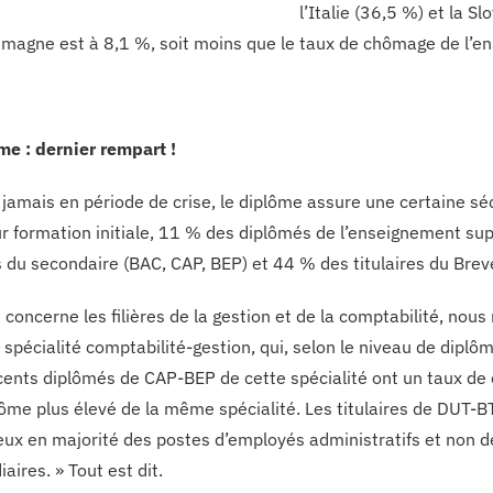
l’Italie (36,5 %) et la S
lemagne est à 8,1 %, soit moins que le taux de chômage de l’en
me : dernier rempart !
 jamais en période de crise, le diplôme assure une certaine sé
eur formation initiale, 11 % des diplômés de l’enseignement s
 du secondaire (BAC, CAP, BEP) et 44 % des titulaires du Brev
 concerne les filières de la gestion et de la comptabilité, nou
a spécialité comptabilité-gestion, qui, selon le niveau de dipl
écents diplômés de CAP-BEP de cette spécialité ont un taux de
lôme plus élevé de la même spécialité. Les titulaires de DUT-
eux en majorité des postes d’employés administratifs et non d
aires. » Tout est dit.