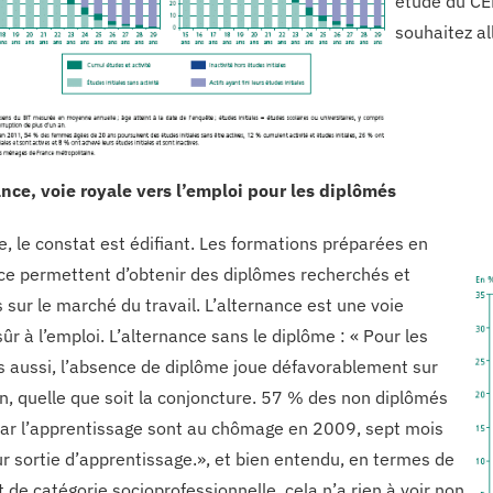
étude du CE
souhaitez all
ance, voie royale vers l’emploi pour les diplômés
e, le constat est édifiant. Les formations préparées en
ce permettent d’obtenir des diplômes recherchés et
 sur le marché du travail. L’alternance est une voie
ûr à l’emploi. L’alternance sans le diplôme : « Pour les
s aussi, l’absence de diplôme joue défavorablement sur
ion, quelle que soit la conjoncture. 57 % des non diplômés
ar l’apprentissage sont au chômage en 2009, sept mois
ur sortie d’apprentissage.», et bien entendu, en termes de
t de catégorie socioprofessionnelle, cela n’a rien à voir non