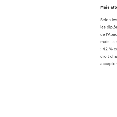
Mais att
Selon le
les dipl
de l’Ape
mais ils
: 42 % c
droit ch
accepter