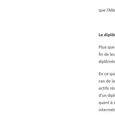
que l’Al
Le diplô
Plus que
fin de l
diplômés
En ce qui
cas de l
actifs r
d’un dip
quant à 
intermédi