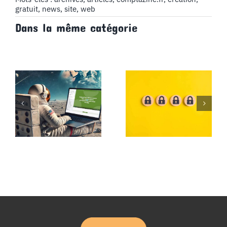
de
gratuit
,
news
,
site
,
web
Comptazine.fr
Dans la même catégorie