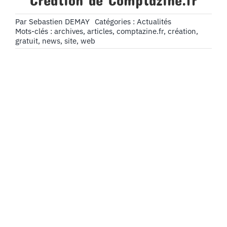
Création de Comptazine.fr
Par
Sebastien DEMAY
Catégories :
Actualités
Mots-clés :
archives
,
articles
,
comptazine.fr
,
création
,
gratuit
,
news
,
site
,
web