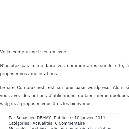
Voilà, comptazine.fr est en ligne.
N’hésitez pas à me faire vos commentaires sur le site, 
proposer vos améliorations…
Le site Comptazine.fr est sur une base wordpress. Alors s
vous avez des notions d’utilisations, ou bien même quelque
widgets à proposer, vous êtes les bienvenus.
Par
Sebastien DEMAY
Publié le : 10 janvier 2011
on
Catégories :
Actualités
0 Commentaire
Création
Mots-clés :
archives
,
articles
,
comptazine.fr
,
création
,