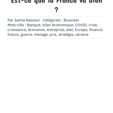
Est-ce que la France va bien
?
Par
Samia Nassour
Catégories :
Business
Mots-clés :
Banque
,
bilan économique
,
COVID
,
crise
,
croissance
,
économie
,
entreprise
,
etat
,
Europe
,
finance
,
france
,
guerre
,
menage
,
prix
,
stratégie
,
ukraine