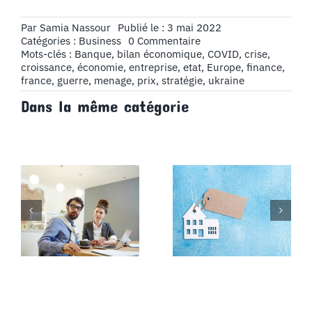
Par
Samia Nassour
Publié le : 3 mai 2022
on
Catégories :
Business
0 Commentaire
Est-
Mots-clés :
Banque
,
bilan économique
,
COVID
,
crise
,
ce
croissance
,
économie
,
entreprise
,
etat
,
Europe
,
finance
,
que
france
,
guerre
,
menage
,
prix
,
stratégie
,
ukraine
la
Dans la même catégorie
France
va
bien
?