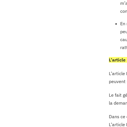
m’a
com
En 
peu
cau
rat
L’articl
L’articl
peuvent 
Le fait 
la deman
Dans ce 
L’articl