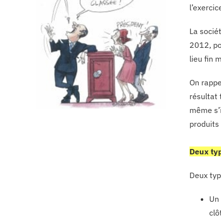
l’exerci
La socié
2012, po
lieu fin 
On rappe
résultat
même s’i
produits
Deux ty
Deux typ
Un 
clô