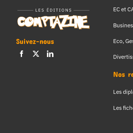
EC et C
Busines
Suivez-nous
Eco, Ge
Diverti
Nos r
Les dip
Les fic