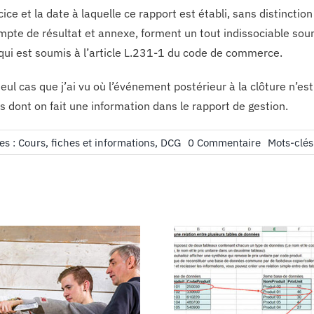
cice et la date à laquelle ce rapport est établi, sans distinct
ompte de résultat et annexe, forment un tout indissociable soum
 qui est soumis à l’article L.231-1 du code de commerce.
seul cas que j’ai vu où l’événement postérieur à la clôture n’e
s dont on fait une information dans le rapport de gestion.
on
es :
Cours, fiches et informations
,
DCG
0 Commentaire
Mots-clés
Événement
postérieur
à
la
clôture
or
not ?