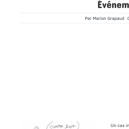
Événem
Par
Marion Grapaud
Un cas i