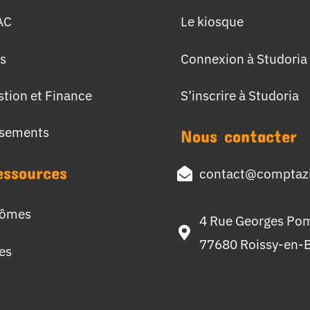
AC
Le kiosque
s
Connexion à Studoria
stion et Finance
S’inscrire à Studoria
ssements
Nous contacter
essources
contact@comptazi
lômes
4 Rue Georges Po
77680 Roissy-en-B
hes