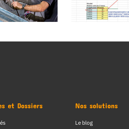
es et Dossiers
Nos solutions
tés
Le blog