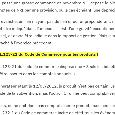
 passé une grosse commande en novembre N-1 dépose le bilan e
ptes de N-1 par une provision, ou le cas échéant, une déprécia
revanche, un lien n’ayant pas de lien direct et prépondérant, 
t être indiqué dans l’annexe si il est d’une gravité exceptionnel
se), et devra être indiqué dans le rapport de gestion. Mais je n
taché à l’exercice précédent.
e L.123-21 du Code de Commerce pour les produits !
e L.123-21 du code de commerce dispose que « Seuls les bénéfic
être inscrits dans les comptes annuels. »
générateur étant le 12/03/2012, le produit n’est pas certain. L
de de la subvention, mais l’octroi. Or on ne peut comptabiliser
cas, on ne doit donc pas comptabiliser le produit, mais peut-on
e L.232-1 du Code de commerce incite en effet tous les événem