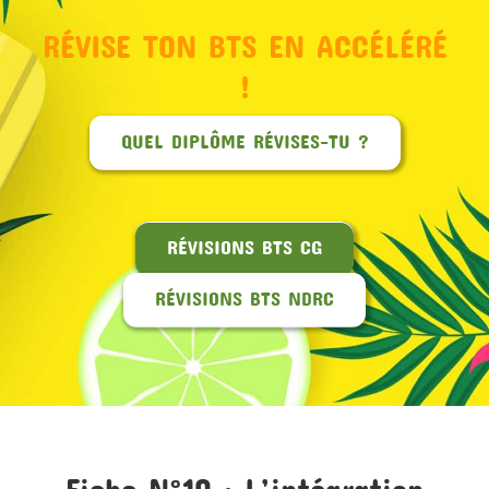
RÉVISE TON BTS EN ACCÉLÉRÉ
MON COMPTE
!
PANIER
QUEL DIPLÔME RÉVISES-TU ?
STUDORIA
RÉVISIONS BTS CG
RÉVISIONS BTS NDRC