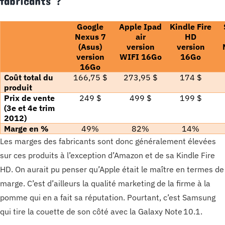
fabricants ?
Google
Apple Ipad
Kindle Fire
Nexus 7
air
HD
(Asus)
version
version
version
WIFI 16Go
16Go
16Go
Coût total du
166,75 $
273,95 $
174 $
produit
Prix de vente
249 $
499 $
199 $
(3e et 4e trim
2012)
Marge en %
49%
82%
14%
Les marges des fabricants sont donc généralement élevées
sur ces produits à l’exception d’Amazon et de sa Kindle Fire
HD. On aurait pu penser qu’Apple était le maître en termes de
marge. C’est d’ailleurs la qualité marketing de la firme à la
pomme qui en a fait sa réputation. Pourtant, c’est Samsung
qui tire la couette de son côté avec la Galaxy Note 10.1.