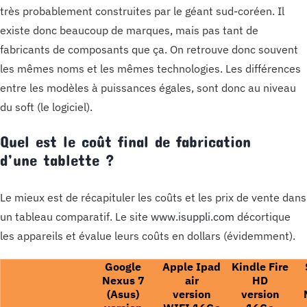
très probablement construites par le géant sud-coréen. Il
existe donc beaucoup de marques, mais pas tant de
fabricants de composants que ça. On retrouve donc souvent
les mêmes noms et les mêmes technologies. Les différences
entre les modèles à puissances égales, sont donc au niveau
du soft (le logiciel).
Quel est le coût final de fabrication
d’une tablette ?
Le mieux est de récapituler les coûts et les prix de vente dans
un tableau comparatif. Le site
www.‌isuppli.‌com
décortique
les appareils et évalue leurs coûts en dollars (évidemment).
Google
Apple Ipad
Kindle Fire
Nexus 7
air
HD
(Asus)
version
version