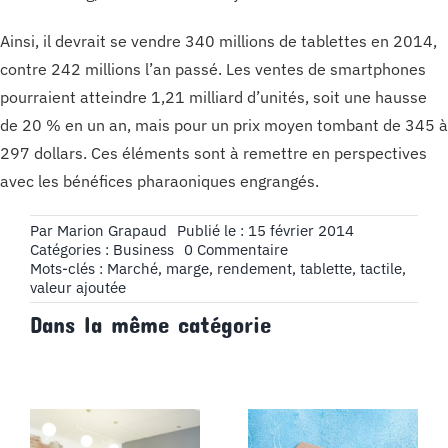
Ainsi, il devrait se vendre 340 millions de tablettes en 2014,
contre 242 millions l’an passé. Les ventes de smartphones
pourraient atteindre 1,21 milliard d’unités, soit une hausse
de 20 % en un an, mais pour un prix moyen tombant de 345 à
297 dollars. Ces éléments sont à remettre en perspectives
avec les bénéfices pharaoniques engrangés.
Par
Marion Grapaud
Publié le : 15 février 2014
on
Catégories :
Business
0 Commentaire
Le
Mots-clés :
Marché
,
marge
,
rendement
,
tablette
,
tactile
,
business
valeur ajoutée
de
Dans la même catégorie
la
tablette