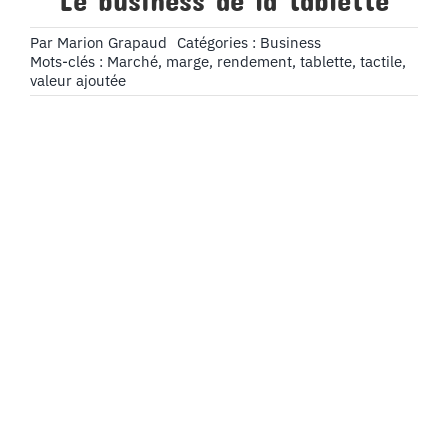
Le business de la tablette
Par
Marion Grapaud
Catégories :
Business
Mots-clés :
Marché
,
marge
,
rendement
,
tablette
,
tactile
,
valeur ajoutée