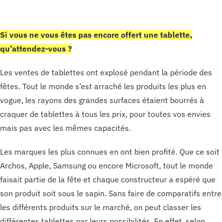
Si vous ne vous êtes pas encore offert une tablette,
qu’attendez-vous ?
Les ventes de tablettes ont explosé pendant la période des
fêtes. Tout le monde s’est arraché les produits les plus en
vogue, les rayons des grandes surfaces étaient bourrés à
craquer de tablettes à tous les prix, pour toutes vos envies
mais pas avec les mêmes capacités.
Les marques les plus connues en ont bien profité. Que ce soit
Archos, Apple, Samsung ou encore Microsoft, tout le monde
faisait partie de la fête et chaque constructeur a espéré que
son produit soit sous le sapin. Sans faire de comparatifs entre
les différents produits sur le marché, on peut classer les
différentes tablettes par leurs possibilités. En effet, selon