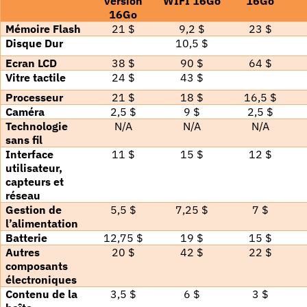
version
WIFI 16Go
16Go
16Go
Mémoire Flash
21 $
9,2 $
23 $
Disque Dur
10,5 $
Ecran LCD
38 $
90 $
64 $
Vitre tactile
24 $
43 $
Processeur
21 $
18 $
16,5 $
Caméra
2,5 $
9 $
2,5 $
Technologie
N/A
N/A
N/A
sans fil
Interface
11 $
15 $
12 $
utilisateur,
capteurs et
réseau
Gestion de
5,5 $
7,25 $
7 $
l’alimentation
Batterie
12,75 $
19 $
15 $
Autres
20 $
42 $
22 $
composants
électroniques
Contenu de la
3,5 $
6 $
3 $