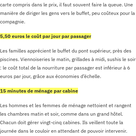
carte compris dans le prix, il faut souvent faire la queue. Une
manière de diriger les gens vers le buffet, peu coûteux pour la
compagnie.
5,50 euros le coût par jour par passager
Les familles apprécient le buffet du pont supérieur, près des
piscines. Viennoiseries le matin, grillades à midi, sushis le soir
: le coût total de la nourriture par passager est inférieur à 6
euros par jour, grâce aux économies d’échelle.
15 minutes de ménage par cabine
Les hommes et les femmes de ménage nettoient et rangent
les chambres matin et soir, comme dans un grand hôtel.
Chacun doit gérer vingt-cinq cabines. Ils veillent toute la
journée dans le couloir en attendant de pouvoir intervenir.