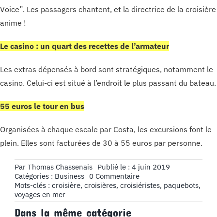
Voice”. Les passagers chantent, et la directrice de la croisière
anime !
Le casino : un quart des recettes de l’armateur
Les extras dépensés à bord sont stratégiques, notamment le
casino. Celui-ci est situé à l’endroit le plus passant du bateau.
55 euros le tour en bus
Organisées à chaque escale par Costa, les excursions font le
plein. Elles sont facturées de 30 à 55 euros par personne.
Par
Thomas Chassenais
Publié le : 4 juin 2019
on
Catégories :
Business
0 Commentaire
Les
Mots-clés :
croisière
,
croisières
,
croisiéristes
,
paquebots
,
croisières
voyages en mer
:
Dans la même catégorie
La