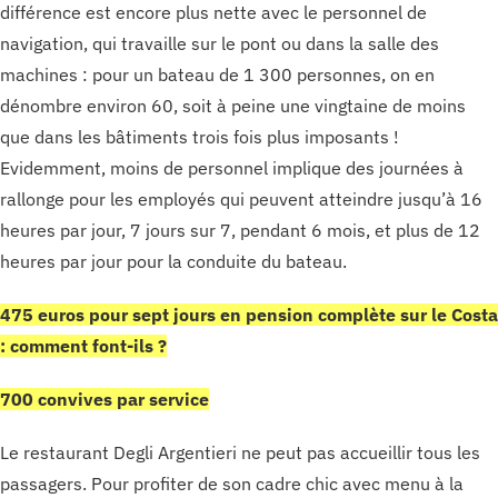
différence est encore plus nette avec le personnel de
navigation, qui travaille sur le pont ou dans la salle des
machines : pour un bateau de 1 300 personnes, on en
dénombre environ 60, soit à peine une vingtaine de moins
que dans les bâtiments trois fois plus imposants !
Evidemment, moins de personnel implique des journées à
rallonge pour les employés qui peuvent atteindre jusqu’à 16
heures par jour, 7 jours sur 7, pendant 6 mois, et plus de 12
heures par jour pour la conduite du bateau.
475 euros pour sept jours en pension complète sur le Costa
: comment font-ils ?
700 convives par service
Le restaurant Degli Argentieri ne peut pas accueillir tous les
passagers. Pour profiter de son cadre chic avec menu à la