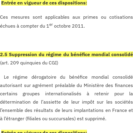
Entrée en vigueur de ces dispositions:
Ces mesures sont applicables aux primes ou cotisation
er
échues à compter du 1
octobre 2011.
2.5 Suppression du régime du bénéfice mondial consolid
(art. 209 quinquies du CGI)
Le régime dérogatoire du bénéfice mondial consolid
autorisant sur agrément préalable du Ministère des finance
certains groupes internationalisés à retenir pour l
détermination de l’assiette de leur impôt sur les société
l’ensemble des résultats de leurs implantations en France e
à l’étranger (filiales ou succursales) est supprimé.
Entrée en vigueur de ces dispositions: