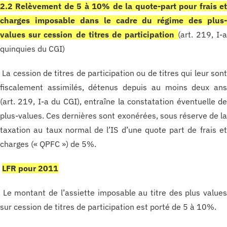
2.2 Relèvement de 5 à 10% de la quote-part pour frais e
charges imposable dans le cadre du régime des plus
values sur cession de titres de participation
(art. 219, I-
quinquies du CGI)
La cession de titres de participation ou de titres qui leur son
fiscalement assimilés, détenus depuis au moins deux an
(art. 219, I-a du CGI), entraîne la constatation éventuelle d
plus-values. Ces dernières sont exonérées, sous réserve de l
taxation au taux normal de l’IS d’une quote part de frais e
charges (« QPFC ») de 5%.
LFR pour 2011
Le montant de l’assiette imposable au titre des plus value
sur cession de titres de participation est porté de 5 à 10%.