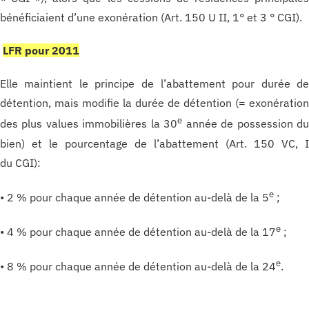
bénéficiaient d’une exonération (Art. 150 U II, 1° et 3 ° CGI).
LFR pour 2011
Elle maintient le principe de l’abattement pour durée d
détention, mais modifie la durée de détention (= exonératio
e
des plus values immobilières la 30
année de possession d
bien) et le pourcentage de l’abattement (Art. 150 VC, 
du CGI):
e
• 2 % pour chaque année de détention au-delà de la 5
;
e
• 4 % pour chaque année de détention au-delà de la 17
;
e
• 8 % pour chaque année de détention au-delà de la 24
.