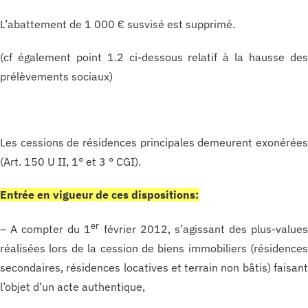
L’abattement de 1 000 € susvisé est supprimé.
(cf également point 1.2 ci-dessous relatif à la hausse de
prélèvements sociaux)
Les cessions de résidences principales demeurent exonérée
(Art. 150 U II, 1° et 3 ° CGI).
Entrée en vigueur de ces dispositions:
er
– A compter du 1
février 2012, s’agissant des plus-value
réalisées lors de la cession de biens immobiliers (résidence
secondaires, résidences locatives et terrain non bâtis) faisan
l’objet d’un acte authentique,