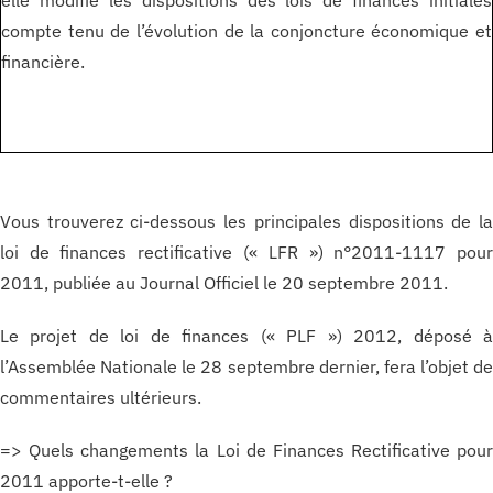
elle modifie les dispositions des lois de finances initiales
compte tenu de l’évolution de la conjoncture économique et
financière.
Vous trouverez ci-dessous les principales dispositions de l
loi de finances rectificative (« LFR ») n°2011-1117 pou
2011, publiée au Journal Officiel le 20 septembre 2011.
Le projet de loi de finances (« PLF ») 2012, déposé 
l’Assemblée Nationale le 28 septembre dernier, fera l’objet d
commentaires ultérieurs.
=> Quels changements la Loi de Finances Rectificative pou
2011 apporte-t-elle ?