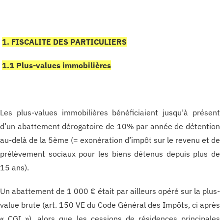
1. FISCALITE DES PARTICULIERS
1.1 Plus-values immobilières
Les plus-values immobilières bénéficiaient jusqu’à présen
d’un abattement dérogatoire de 10% par année de détentio
au-delà de la 5ème (= exonération d’impôt sur le revenu et d
prélèvement sociaux pour les biens détenus depuis plus d
15 ans).
Un abattement de 1 000 € était par ailleurs opéré sur la plus
value brute (art. 150 VE du Code Général des Impôts, ci aprè
« CGI »), alors que les cessions de résidences principale