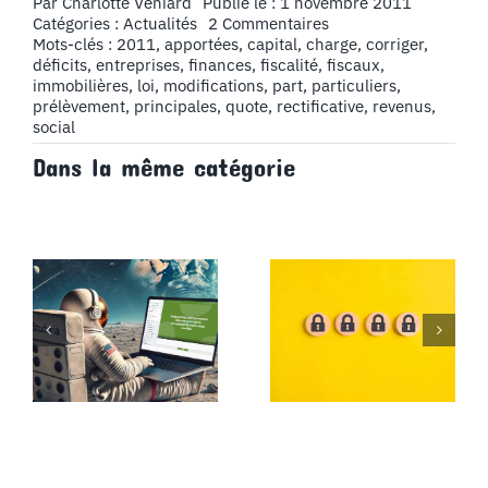
Par
Charlotte Veniard
Publié le : 1 novembre 2011
on
Catégories :
Actualités
2 Commentaires
Les
Mots-clés :
2011
,
apportées
,
capital
,
charge
,
corriger
,
principales
déficits
,
entreprises
,
finances
,
fiscalité
,
fiscaux
,
modifications
immobilières
,
loi
,
modifications
,
part
,
particuliers
,
apportées
prélèvement
,
principales
,
quote
,
rectificative
,
revenus
,
par
social
la
Dans la même catégorie
loi
de
finances
rectificative
pour
2011