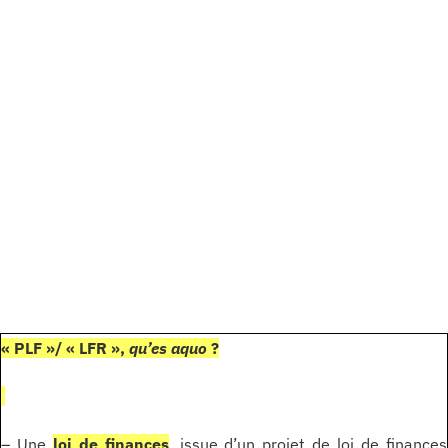
« PLF »/ « LFR »,
qu’es aquo
?
– Une
loi de finances
, issue d’un projet de loi de finances