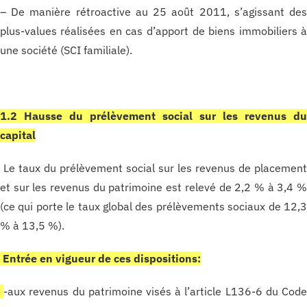
– De manière rétroactive au 25 août 2011, s’agissant de
plus-values réalisées en cas d’apport de biens immobiliers 
une société (SCI familiale).
1.2 Hausse du prélèvement social sur les revenus d
capital
Le taux du prélèvement social sur les revenus de placemen
et sur les revenus du patrimoine est relevé de 2,2 % à 3,4 
(ce qui porte le taux global des prélèvements sociaux de 12,
% à 13,5 %).
Entrée en vigueur de ces dispositions:
-aux revenus du patrimoine visés à l’article L136-6 du Cod