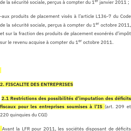
er
de la sécurité sociale, perçus à compter du 1
janvier 2011 ;
-aux produits de placement visés à l’article L136-7 du Cod
er
de la sécurité sociale, perçus à compter du 1
octobre 2011
et sur la fraction des produits de placement exonérés d’impô
er
sur le revenu acquise à compter du 1
octobre 2011.
2. FISCALITE DES ENTREPRISES
2.1 Restrictions des possibilités d’imputation des déficit
fiscaux pour les entreprises soumises à l’IS
(art. 209 e
220 quinquies du CGI)
Avant la LFR pour 2011, les sociétés disposant de déficit