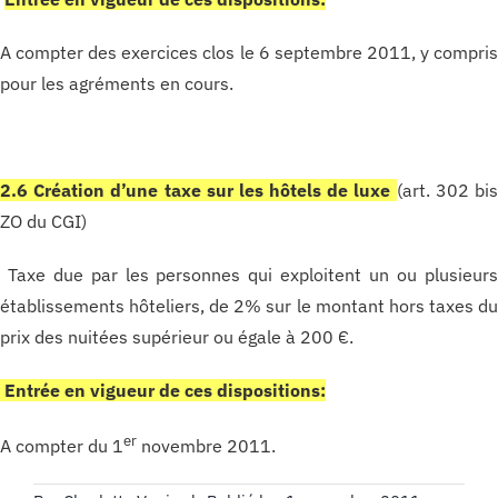
A compter des exercices clos le 6 septembre 2011, y compri
pour les agréments en cours.
2.6 Création d’une taxe sur les hôtels de luxe
(art. 302 bi
ZO du CGI)
Taxe due par les personnes qui exploitent un ou plusieur
établissements hôteliers, de 2% sur le montant hors taxes d
prix des nuitées supérieur ou égale à 200 €.
Entrée en vigueur de ces dispositions:
er
A compter du 1
novembre 2011.