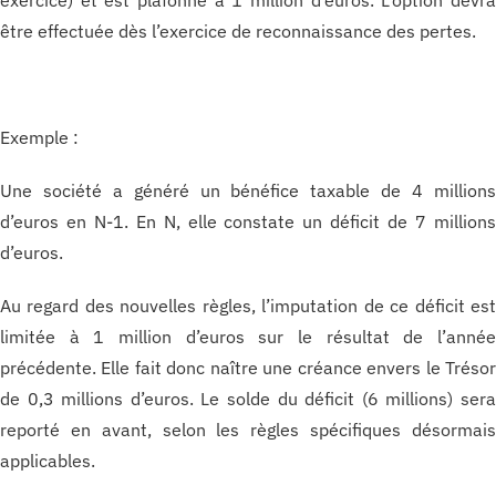
exercice) et est plafonné à 1 million d’euros. L’option devr
être effectuée dès l’exercice de reconnaissance des pertes.
Exemple :
Une société a généré un bénéfice taxable de 4 million
d’euros en N-1. En N, elle constate un déficit de 7 million
d’euros.
Au regard des nouvelles règles, l’imputation de ce déficit es
limitée à 1 million d’euros sur le résultat de l’anné
précédente. Elle fait donc naître une créance envers le Tréso
de 0,3 millions d’euros. Le solde du déficit (6 millions) ser
reporté en avant, selon les règles spécifiques désormai
applicables.