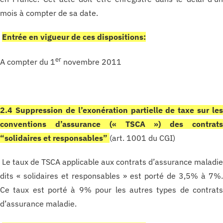
mois à compter de sa date.
Entrée en vigueur de ces dispositions:
er
A compter du 1
novembre 2011
2.4 Suppression de l’exonération partielle de taxe sur le
conventions d’assurance (« TSCA ») des contrat
“solidaires et responsables”
(art. 1001 du CGI)
Le taux de TSCA applicable aux contrats d’assurance maladi
dits « solidaires et responsables » est porté de 3,5% à 7%
Ce taux est porté à 9% pour les autres types de contrat
d’assurance maladie.