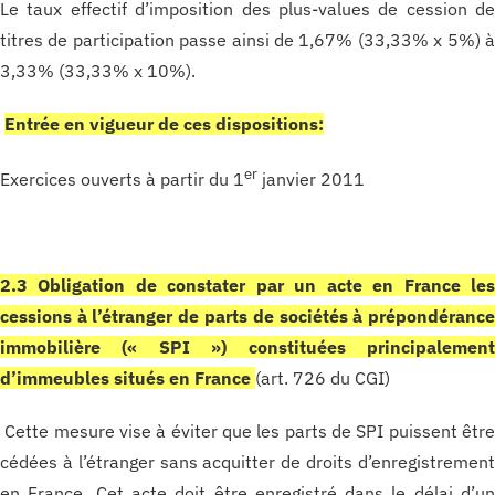
Le taux effectif d’imposition des plus-values de cession d
titres de participation passe ainsi de 1,67% (33,33% x 5%) 
3,33% (33,33% x 10%).
Entrée en vigueur de ces dispositions:
er
Exercices ouverts à partir du 1
janvier 2011
2.3 Obligation de constater par un acte en France le
cessions à l’étranger de parts de sociétés à prépondéranc
immobilière (« SPI ») constituées principalemen
d’immeubles situés en France
(art. 726 du CGI)
Cette mesure vise à éviter que les parts de SPI puissent êtr
cédées à l’étranger sans acquitter de droits d’enregistremen
en France. Cet acte doit être enregistré dans le délai d’u