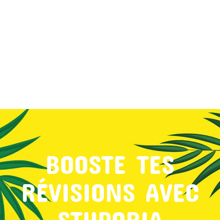
MON COMPTE
PANIER
STUDORIA
BOOSTE TES
RÉVISIONS AVEC
STUDORIA