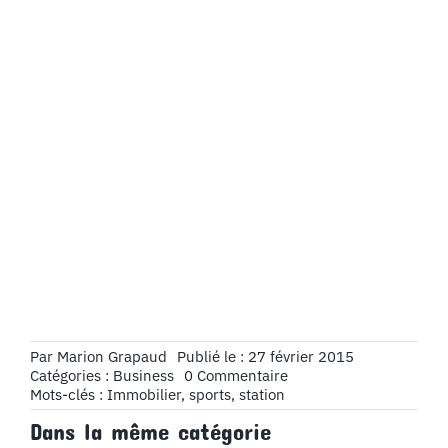
Par
Marion Grapaud
Publié le : 27 février 2015
on
Catégories :
Business
0 Commentaire
L’immobilier
Mots-clés :
Immobilier
,
sports
,
station
en
Dans la même catégorie
station