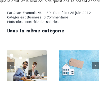
que le droit, et là beaucoup de questions se posent encore.
Par
Jean-Francois MULLER
Publié le : 25 juin 2012
on
Catégories :
Business
0 Commentaire
Si
Mots-clés :
contrôle des salariés
vous
Dans la même catégorie
enregistrez
vos
collègues
:
laissez
l’appareil
dans
votre
veste
!