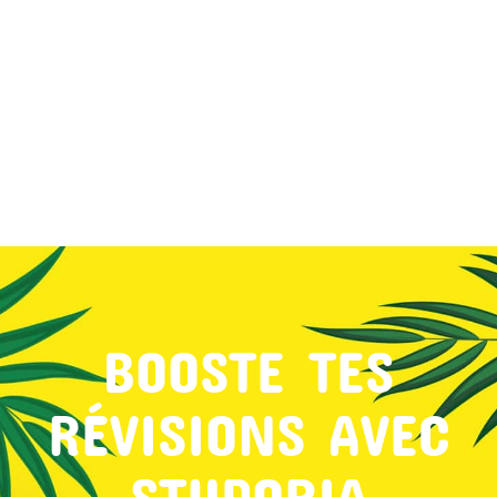
MON COMPTE
PANIER
STUDORIA
BOOSTE TES
RÉVISIONS AVEC
STUDORIA