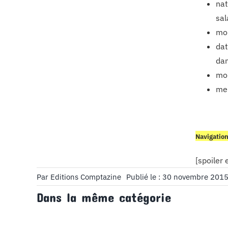
nat
sal
mon
dat
dan
mon
men
Navigation 
[spoiler
Par
Editions Comptazine
Publié le : 30 novembre 201
Dans la même catégorie