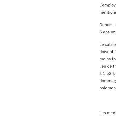
L’employ
mentions
Depuis le
5 ans un
Le salair
doivent 
moins to
lieu de t
à 1 524,
dommages
paiement 
Les ment