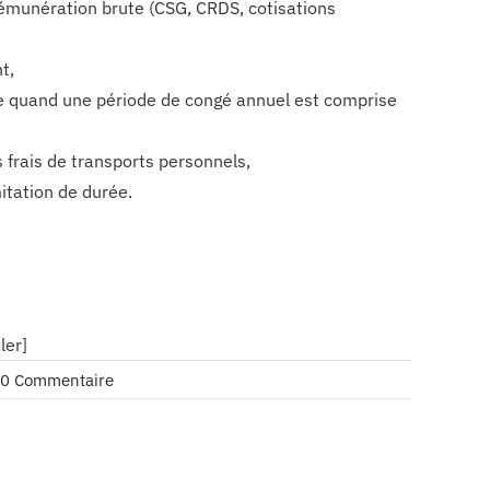
 rémunération brute (CSG, CRDS, cotisations
t,
e quand une période de congé annuel est comprise
s frais de transports personnels,
mitation de durée.
ler]
on
0 Commentaire
Le
bulletin
de
salaire
est