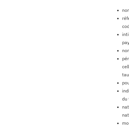
nom
réf
cod
int
pay
nom
pér
cel
tau
pou
ind
du 
nat
nat
mon