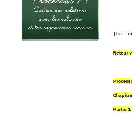
[butto
Retour v
Processu
Chapitre
Partie 1