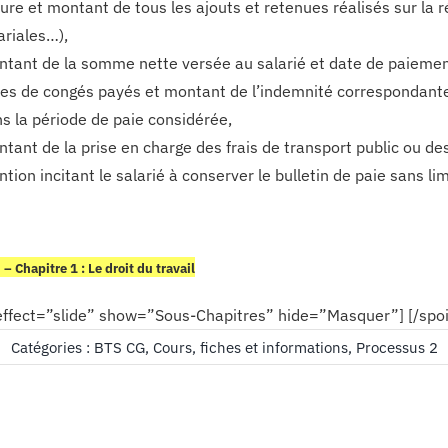
ure et montant de tous les ajouts et retenues réalisés sur la
ariales…),
tant de la somme nette versée au salarié et date de paiemen
es de congés payés et montant de l’indemnité correspondant
s la période de paie considérée,
tant de la prise en charge des frais de transport public ou de
tion incitant le salarié à conserver le bulletin de paie sans li
– Chapitre 1 : Le droit du travail
 effect=”slide” show=”Sous-Chapitres” hide=”Masquer”] [/spoi
5
Catégories :
BTS CG
,
Cours, fiches et informations
,
Processus 2