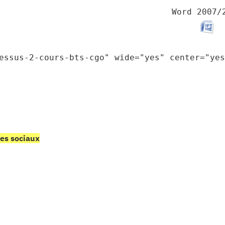
Word 2007/
essus-2-cours-bts-cgo" wide="yes" center="yes
mes sociaux