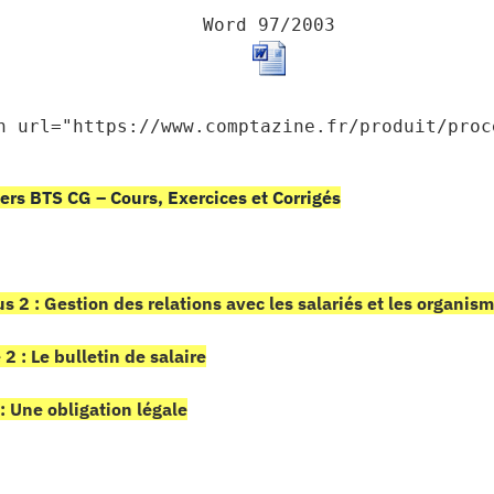
Word 97/2003
n url="https://www.comptazine.fr/produit/proc
ers BTS CG – Cours, Exercices et Corrigés
s 2 : Gestion des relations avec les salariés et les organis
 2 : Le bulletin de salaire
 : Une obligation légale