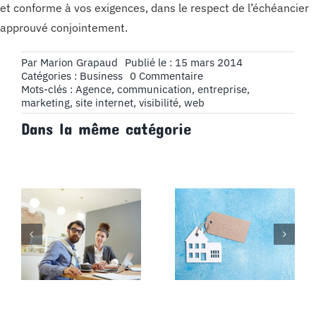
et conforme à vos exigences, dans le respect de l’échéancier
approuvé conjointement.
Par
Marion Grapaud
Publié le : 15 mars 2014
on
Catégories :
Business
0 Commentaire
Les
Mots-clés :
Agence
,
communication
,
entreprise
,
entreprises
marketing
,
site internet
,
visibilité
,
web
doivent
Dans la même catégorie
communiquer