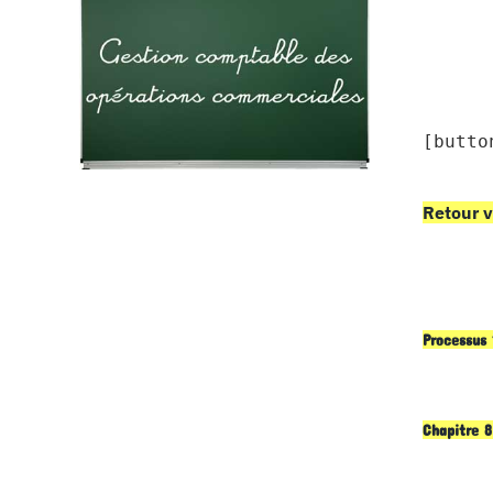
[butto
Retour v
Processus 
Chapitre 8