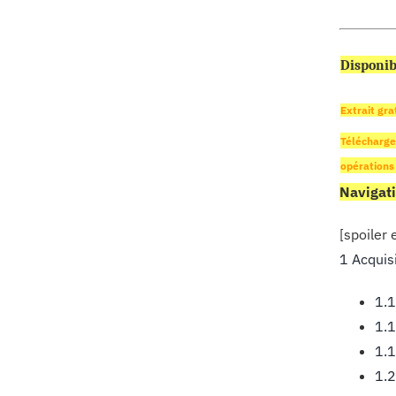
Disponib
Extrait gra
Télécharger
opérations
Navigati
[spoiler
1 Acquis
1.1
1.1
1.1
1.2