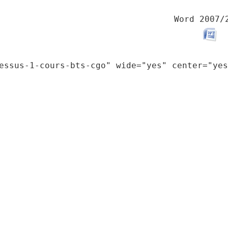
Word 2007/
essus-1-cours-bts-cgo" wide="yes" center="yes