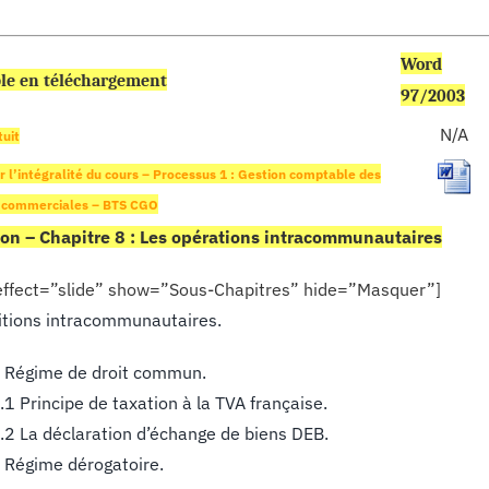
Word
le en téléchargement
97/2003
N/A
tuit
 l’intégralité du cours – Processus 1 : Gestion comptable des
 commerciales – BTS CGO
on – Chapitre 8 : Les opérations intracommunautaires
 effect=”slide” show=”Sous-Chapitres” hide=”Masquer”]
itions intracommunautaires.
 Régime de droit commun.
.1 Principe de taxation à la TVA française.
.2 La déclaration d’échange de biens DEB.
 Régime dérogatoire.