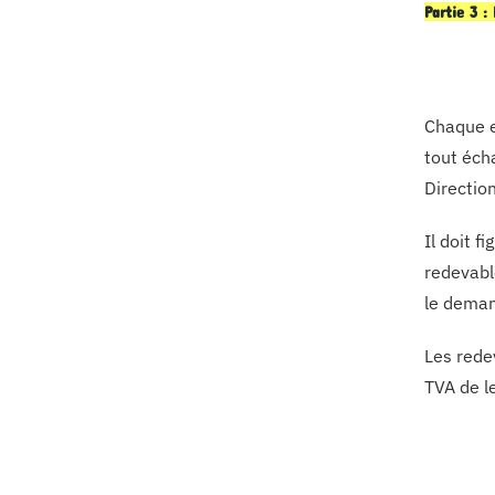
Partie 3 
Chaque e
tout éch
Directio
Il doit f
redevabl
le deman
Les rede
TVA de l