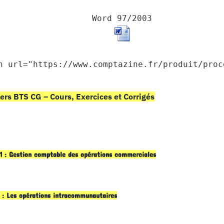
Word 97/2003
n url="https://www.comptazine.fr/produit/proc
ers BTS CG – Cours, Exercices et Corrigés
1 : Gestion comptable des opérations commerciales
 : Les opérations intracommunautaires