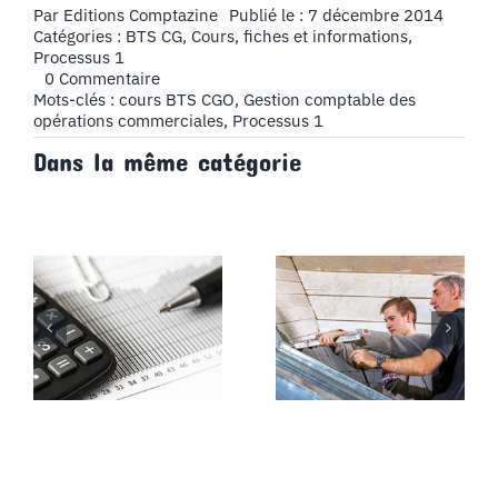
Par
Editions Comptazine
Publié le : 7 décembre 2014
Catégories :
BTS CG
,
Cours, fiches et informations
,
Processus 1
on
0 Commentaire
Suivi
Mots-clés :
cours BTS CGO
,
Gestion comptable des
des
opérations commerciales
,
Processus 1
travaux
Dans la même catégorie
grâce
aux
logiciels
de
gestion
commerciale
–
Cours
BTS
CGO