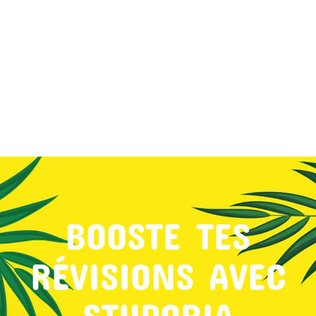
MON COMPTE
PANIER
STUDORIA
BOOSTE TES
RÉVISIONS AVEC
STUDORIA