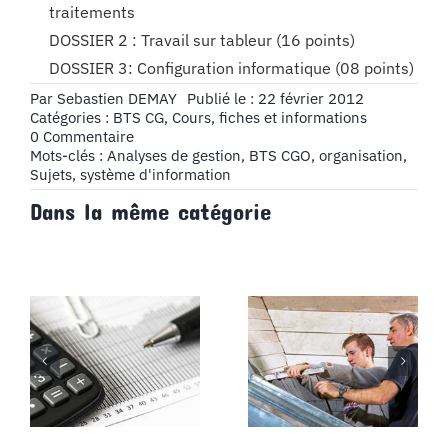
traitements
DOSSIER 2 : Travail sur tableur (16 points)
DOSSIER 3: Configuration informatique (08 points)
Par
Sebastien DEMAY
Publié le : 22 février 2012
Catégories :
BTS CG
,
Cours, fiches et informations
on
0 Commentaire
Sujets
Mots-clés :
Analyses de gestion
,
BTS CGO
,
organisation
,
BTS
Sujets
,
système d'information
CGO
Dans la même catégorie
:
Analyses
de
gestion
et
organisation
du
système
d’information