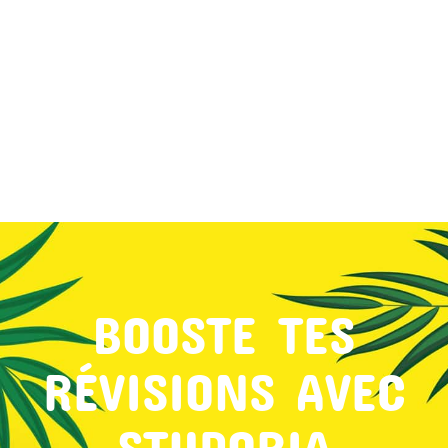
MON COMPTE
PANIER
STUDORIA
BOOSTE TES
RÉVISIONS AVEC
STUDORIA