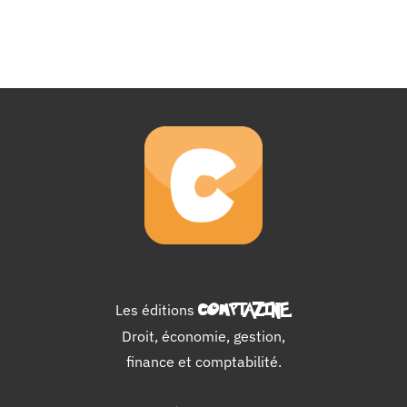
–
Cours
BTS
CG
Les éditions
COMPTAZINE
.
Droit, économie, gestion,
finance et comptabilité.