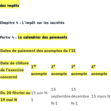
des impôts
Chapitre 4 : L’impôt sur les sociétés
Partie 4 :
Le calendrier des paiements
Dates de paiement des acomptes de l’IS
Date de clôture
er
e
e
e
1
2
3
4
de l’exercice
acompte
acompte
acompte
acompte
concerné
15
15
Du 20 février au
15 juin N-
septembre
décembre
15 mars N
19 mai N
1
N-1
N-1