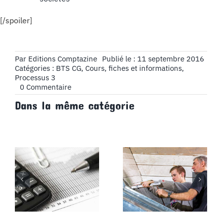
[/spoiler]
Par
Editions Comptazine
Publié le : 11 septembre 2016
Catégories :
BTS CG
,
Cours, fiches et informations
,
Processus 3
on
0 Commentaire
Chapitre
Dans la même catégorie
4
:
L’Impôt
sur
les
sociétés,
Partie
4
:
Le
calendrier
des
paiements