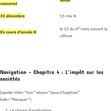
concerné
31 décembre
15 mai N
e
le 15 du 4
mois suivant la
En cours d’année N
clôture
Navigation – Chapitre 4 : L’impôt sur les
sociétés
[spoiler title=”Voir” show=”Sous-Chapitres”
hide=”Masquer”]
Le champ d’application