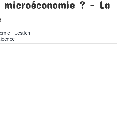
a microéconomie ? – La
e
omie - Gestion
Licence