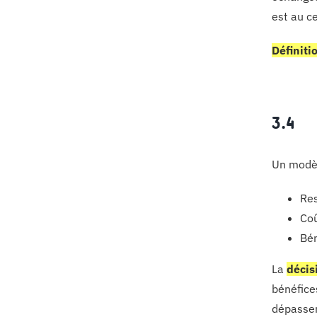
est au ce
Définiti
3.4
Un modèl
Res
Coû
Bén
La
décis
bénéfice
dépassen