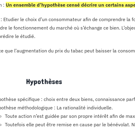
n :
Un ensemble d’hypothèse censé décrire un certains asp
: Etudier le choix d’un consommateur afin de comprendre la f
re le fonctionnement du marché où s’échange ce bien. L’object
rédire le étudié.
-ce que l’augmentation du prix du tabac peut baisser la conso
 Hypothèses
othèse spécifique : choix entre deux biens, connaissance parfa
othèse méthodologique : La rationalité individuelle.
Toute action n’est guidée par son propre intérêt afin de max
Toutefois elle peut être remise en cause par le bénévolat. N