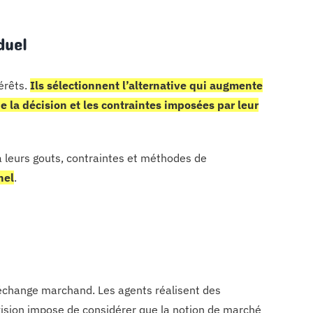
uel
érêts.
Ils sélectionnent l’alternative qui augmente
e la décision et les contraintes imposées par leur
a leurs gouts, contraintes et méthodes de
nel
.
’échange marchand. Les agents réalisent des
vision impose de considérer que la notion de marché