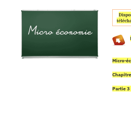
Dispo
téléch
Micro-é
Chapitre
Partie 3