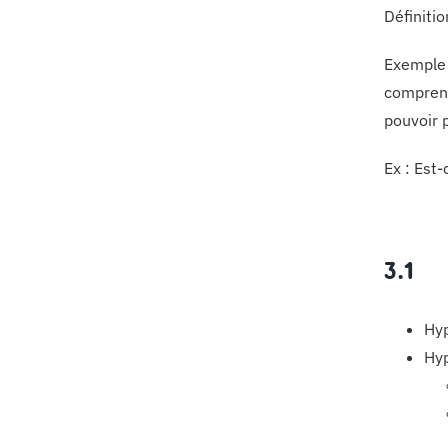
Définitio
Exemple 
comprend
pouvoir p
Ex : Est
3.1
Hyp
Hyp