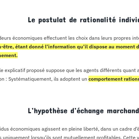
Le postulat de rationalité individ
deurs économiques effectuent les choix dans leurs propres int
n-être, étant donné l’information qu’il dispose au moment d
nement.
e explicatif proposé suppose que les agents différents quant 
on : Systématiquement, ils adoptent un
comportement ration
L’hypothèse d’échange marchand
vidus économiques agissent en pleine liberté, dans un cadre d
 uniquement lorsqu’ils sont mutuellement profitables. Cette 