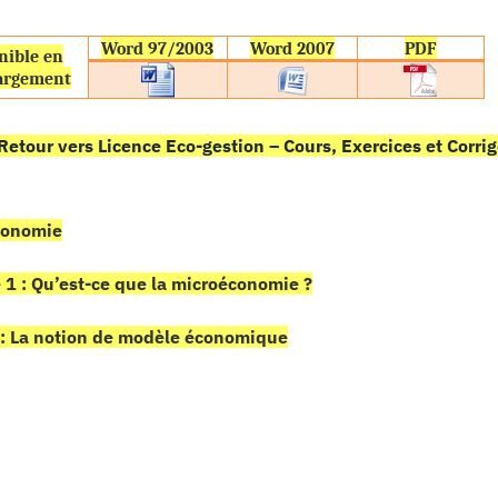
Word 97/2003
Word 2007
PDF
nible en
argement
Retour vers Licence Eco-gestion – Cours, Exercices et Corr
conomie
 1 : Qu’est-ce que la microéconomie ?
 : La notion de modèle économique