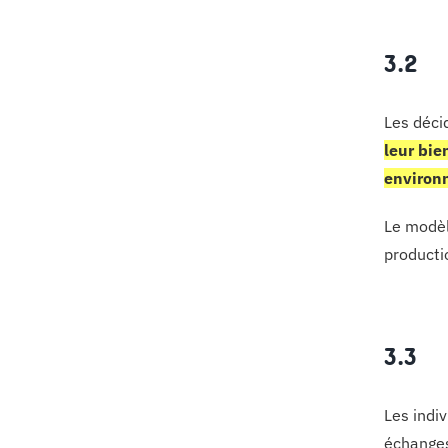
3.2 
Les déci
leur bie
environ
Le modèl
producti
3.3 
Les indi
échanges