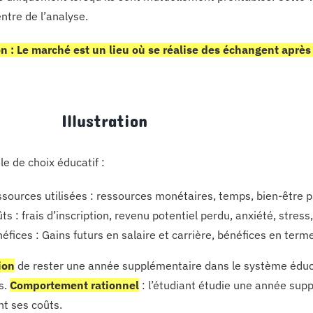
ntre de l’analyse.
on : Le marché est un lieu où se réalise des échangent après
 Illustration
e de choix éducatif :
sources utilisées : ressources monétaires, temps, bien-être p
ts : frais d’inscription, revenu potentiel perdu, anxiété, stress,
éfices : Gains futurs en salaire et carrière, bénéfices en te
ion
de rester une année supplémentaire dans le système éduca
s.
Comportement rationnel
: l’étudiant étudie une année supp
t ses coûts.