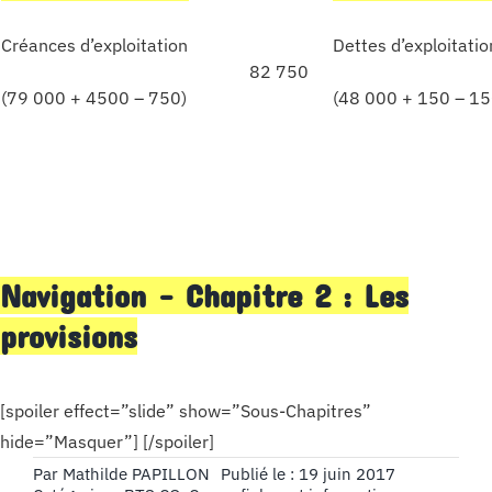
Créances d’exploitation
Dettes d’exploitatio
82 750
(79 000 + 4500 – 750)
(48 000 + 150 – 15
Navigation – Chapitre 2 : Les
provisions
[spoiler effect=”slide” show=”Sous-Chapitres”
hide=”Masquer”] [/spoiler]
Par
Mathilde PAPILLON
Publié le : 19 juin 2017