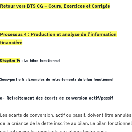
Retour vers BTS CG – Cours, Exercices et Corrigés
Processus 4 : Production et analyse de l’information
financière
Chapitre 14
: Le bilan fonctionnel
Sous-partie 5 : Exemples de retraitements du bilan fonctionnel
a- Retraitement des écarts de conversion actif/passif
Les écarts de conversion, actif ou passif, doivent être annulés
de la créance de la dette inscrite au bilan. Le bilan fonctionnel
doit retrouver les montants en valeurs historiques.