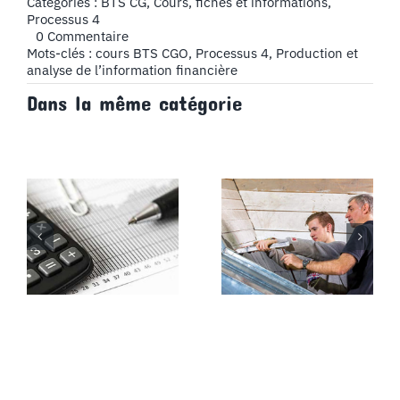
Catégories :
BTS CG
,
Cours, fiches et informations
,
Processus 4
on
0 Commentaire
Le
Mots-clés :
cours BTS CGO
,
Processus 4
,
Production et
bilan
analyse de l’information financière
fonctionnel,
Dans la même catégorie
exemples
de
retraitements
du
bilan
fonctionnel
:
retraitement
des
écarts
de
conversion
actif/passif
–
Cours
BTS
CG