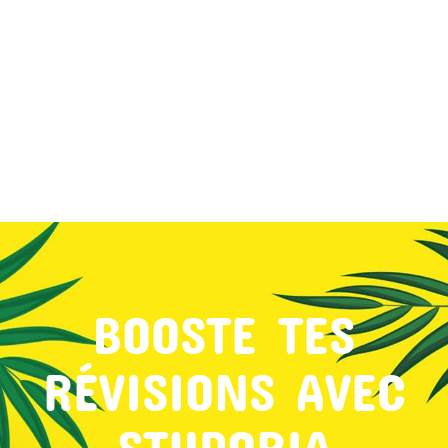
MON COMPTE
PANIER
STUDORIA
BOOSTE TES
RÉVISIONS AVEC
STUDORIA